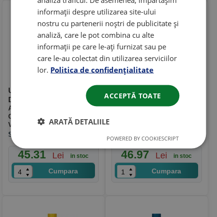
informații despre utilizarea site-ului
nostru cu partenerii noștri de publicitate și
analiză, care le pot combina cu alte
informații pe care le-ați furnizat sau pe
care le-au colectat din utilizarea serviciilor
lor.
Politica de confidențialitate
Ulei Shell Helix HX7
Ulei Shell Helix HX7 10W40
ACCEPTĂ TOATE
DIESEL 10W40 CF 1L
1L
Ambalaj
: 1L
Ambalaj
: 1L
Categorie
: Ulei de motor
Categorie
: Ulei de motor
ARATĂ DETALIILE
Viscozitate
: 10W40
Viscozitate
: 10W40
SHELL
SHELL
POWERED BY COOKIESCRIPT
45.31
46.97
Lei
Lei
in stoc
in stoc
Cumpara
Cumpara