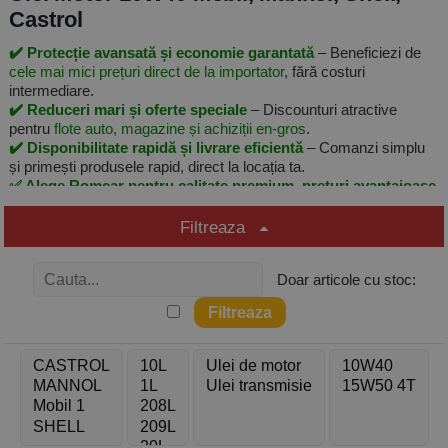
Castrol
✔️ Protecție avansată și economie garantată
– Beneficiezi de
cele mai mici prețuri direct de la importator
, fără costuri
intermediare.
✔️ Reduceri mari și oferte speciale
– Discounturi atractive
pentru
flote auto, magazine și achiziții en-gros
.
✔️ Disponibilitate rapidă și livrare eficientă
– Comanzi simplu
și primești produsele rapid, direct la locația ta.
✅ Alege Romcar pentru calitate premium, prețuri avantajoase
și soluții complete pentru întreținerea echipamentelor tale!
Filtreaza
✅ Beneficiile cumpărăturilor de la Romcar:
✅ Calitate garantata - produse 100% originale ✅ Livrare rapida din
Doar articole cu stoc:
stoc ✅ Cost minim transport
Uleiul 10W40 este un lubrifiant semisintetic sau sintetic,
recomandat pentru motoare pe benzină și diesel cu sau fără
turbocompresor. Oferă o bună protecție la temperaturi ridicate și
pornire ușoară la rece, fiind o alegere excelentă pentru
autoturisme și utilitare fabricate înainte de standardele moderne
cu DPF.