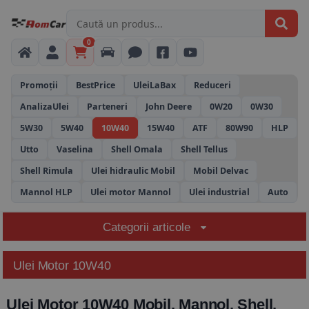
0
Promoții
BestPrice
UleiLaBax
Reduceri
AnalizaUlei
Parteneri
John Deere
0W20
0W30
5W30
5W40
10W40
15W40
ATF
80W90
HLP
Utto
Vaselina
Shell Omala
Shell Tellus
Shell Rimula
Ulei hidraulic Mobil
Mobil Delvac
Mannol HLP
Ulei motor Mannol
Ulei industrial
Auto
Categorii articole
Ulei Motor 10W40
Ulei Motor 10W40 Mobil, Mannol, Shell,