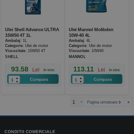
Ulei Shell Advance ULTRA
Ulei Mannol Molibden
15W50 4T 1L
10W-40 4L
Ambalaj
: 1L
Ambalaj
: 4L
Categorie
: Ulei de motor
Categorie
: Ulei de motor
Viscozitate
: 15W50 4T
Viscozitate
: 10W40
SHELL
MANNOL
93.58
113.11
Lei
Lei
in stoc
in stoc
Cumpara
Cumpara
Pagina urmatoare
CONDITII COMERCIALE