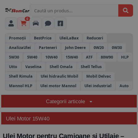
0
Promoții
BestPrice
UleiLaBax
Reduceri
AnalizaUlei
Parteneri
John Deere
0W20
0W30
5W30
5W40
10W40
15W40
ATF
80W90
HLP
Utto
Vaselina
Shell Omala
Shell Tellus
Shell Rimula
Ulei hidraulic Mobil
Mobil Delvac
Mannol HLP
Ulei motor Mannol
Ulei industrial
Auto
Categorii articole
Ulei Motor 15W40
Ulei Motor pentru Camioane și Utilaje –