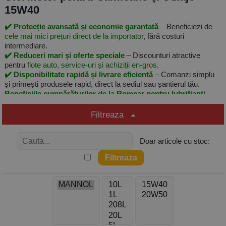
15W40
✔️ Protecție avansată și economie garantată
– Beneficiezi de
cele mai mici prețuri direct de la importator
, fără costuri
intermediare.
✔️ Reduceri mari și oferte speciale
– Discounturi atractive
pentru
flote auto, service-uri și achiziții en-gros
.
✔️ Disponibilitate rapidă și livrare eficientă
– Comanzi simplu
și primești produsele rapid, direct la sediul sau șantierul tău.
Beneficiile cumpărăturilor de la Romcar pentru lubrifianți
profesioniști, prețuri avantajoase și livrare eficientă în toată
țara!
Filtreaza
✅ Calitate garantata - produse 100% originale ✅ Livrare rapida din
stoc ✅ Cost minim transport
Doar articole cu stoc:
Uleiuri Profesionale pentru Motoare Diesel
Grele
Gama noastră de uleiuri 15W40 și 10W40 este destinată
motoarelor diesel de mare putere din transporturi, agricultură,
construcții și industrie. Produsele sunt formulate conform celor