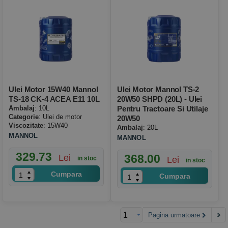
Ulei Motor 15W40 Mannol
Ulei Motor Mannol TS-2
TS-18 CK-4 ACEA E11 10L
20W50 SHPD (20L) - Ulei
Ambalaj
: 10L
Pentru Tractoare Si Utilaje
Categorie
: Ulei de motor
20W50
Viscozitate
: 15W40
Ambalaj
: 20L
MANNOL
MANNOL
329.73
368.00
Lei
Lei
in stoc
in stoc
Cumpara
Cumpara
Pagina urmatoare