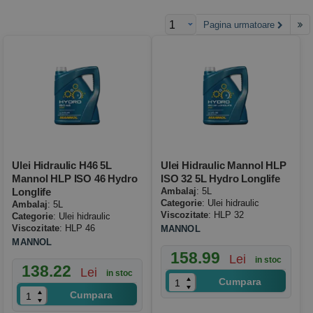
DIN 51524 partea 2 (HLP) sau ISO 11158 (HM)
Pagina urmatoare
DENISON, EATON VICKERS, GEROTOR, GRESEN,
HPM, CESSNA, HYDRECO, WORTHINGTON, etc.
Ulei Hidraulic H46 5L
Ulei Hidraulic Mannol HLP
Mannol HLP ISO 46 Hydro
ISO 32 5L Hydro Longlife
Longlife
Ambalaj
: 5L
Categorie
: Ulei hidraulic
Ambalaj
: 5L
Viscozitate
: HLP 32
Categorie
: Ulei hidraulic
Viscozitate
: HLP 46
MANNOL
MANNOL
158.99
Lei
in stoc
138.22
Lei
in stoc
Cumpara
Cumpara