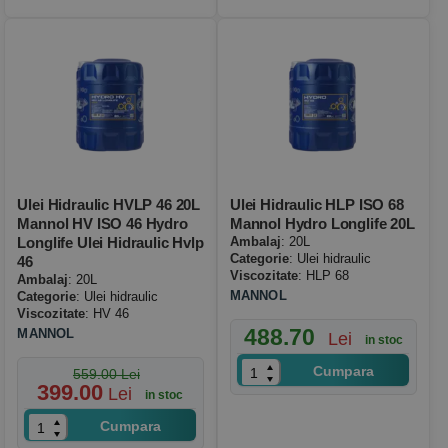
Ulei Hidraulic HVLP 46 20L
Ulei Hidraulic HLP ISO 68
Mannol HV ISO 46 Hydro
Mannol Hydro Longlife 20L
Longlife Ulei Hidraulic Hvlp
Ambalaj
: 20L
Categorie
: Ulei hidraulic
46
Viscozitate
: HLP 68
Ambalaj
: 20L
MANNOL
Categorie
: Ulei hidraulic
Viscozitate
: HV 46
488.70
MANNOL
Lei
in stoc
Cumpara
559.00 Lei
399.00
Lei
in stoc
Cumpara