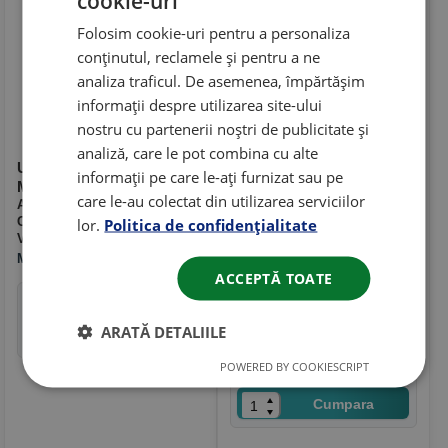
cookie-uri
Folosim cookie-uri pentru a personaliza
conținutul, reclamele și pentru a ne
analiza traficul. De asemenea, împărtășim
informații despre utilizarea site-ului
nostru cu partenerii noștri de publicitate și
analiză, care le pot combina cu alte
Ulei Hidraulic HLP ISO 68
Ulei Hidraulic H46 20L
informații pe care le-ați furnizat sau pe
Mannol Hydro Longlife 10L
Mannol HLP 46 +palnie
care le-au colectat din utilizarea serviciilor
Ambalaj
: 10L
Cadou
Categorie
: Ulei hidraulic
lor.
Politica de confidențialitate
Ambalaj
: 20L
Viscozitate
: HLP 68
Categorie
: Ulei hidraulic
Aplicatii
: Ulei hidraulic extrema
MANNOL
presiuni DIN 51524 partea 2
ACCEPTĂ TOATE
(HLP)
247.25
Lei
in stoc
Viscozitate
: HLP 46
MANNOL
ARATĂ DETALIILE
Cumpara
319.00
POWERED BY COOKIESCRIPT
Lei
in stoc
Cumpara