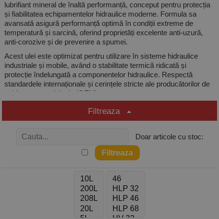
lubrifiant mineral de înaltă performanță, conceput pentru protecția
și fiabilitatea echipamentelor hidraulice moderne. Formula sa
avansată asigură performanță optimă în condiții extreme de
temperatură și sarcină, oferind proprietăți excelente anti-uzură,
anti-corozive și de prevenire a spumei.
Acest ulei este optimizat pentru utilizare în sisteme hidraulice
industriale și mobile, având o stabilitate termică ridicată și
protecție îndelungată a componentelor hidraulice. Respectă
standardele internaționale și cerințele stricte ale producătorilor de
echipamente originale (OEM).
Hidraulic de putere extrema presiune pentru sistemele hidraulice
Filtreaza
industriale
Aplicații Recomandate
Doar articole cu stoc:
Sisteme hidraulice industriale (mașini de turnare, prese,
roboți industriali, echipamente CNC).
Utilaje de construcții (excavatoare, încărcătoare,
buldozere, macarale).
Vehicule municipale și echipamente forestiere.
Instalații hidraulice operate în condiții de temperaturi
extreme.