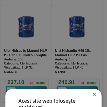
Ulei Hidraulic Mannol HLP
Ulei Hidraulic H46 10L
ISO 32 10L Hydro Longlife
Mannol HLP ISO 46
Ambalaj
: 10L
Ambalaj
: 10L
Categorie
: Ulei hidraulic
Categorie
: Ulei hidraulic
Viscozitate
: HLP 32
Viscozitate
: HLP 46
MANNOL
MANNOL
237.10
240.91
Lei
Lei
in stoc
in stoc
Cumpara
Cumpara
×
Acest site web folosește