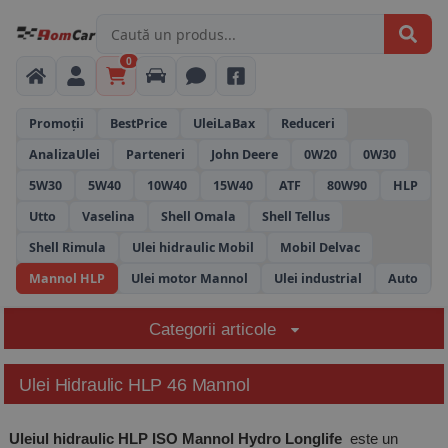
0
Promoții
BestPrice
UleiLaBax
Reduceri
AnalizaUlei
Parteneri
John Deere
0W20
0W30
5W30
5W40
10W40
15W40
ATF
80W90
HLP
Utto
Vaselina
Shell Omala
Shell Tellus
Shell Rimula
Ulei hidraulic Mobil
Mobil Delvac
Mannol HLP
Ulei motor Mannol
Ulei industrial
Auto
Categorii articole
Ulei Hidraulic HLP 46 Mannol
Uleiul hidraulic HLP ISO Mannol Hydro Longlife
este un