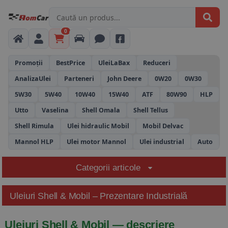
0
Promoții
BestPrice
UleiLaBax
Reduceri
AnalizaUlei
Parteneri
John Deere
0W20
0W30
5W30
5W40
10W40
15W40
ATF
80W90
HLP
Utto
Vaselina
Shell Omala
Shell Tellus
Shell Rimula
Ulei hidraulic Mobil
Mobil Delvac
Mannol HLP
Ulei motor Mannol
Ulei industrial
Auto
Categorii articole
Uleiuri Shell & Mobil – Prezentare Industrială
Uleiuri Shell & Mobil — descriere