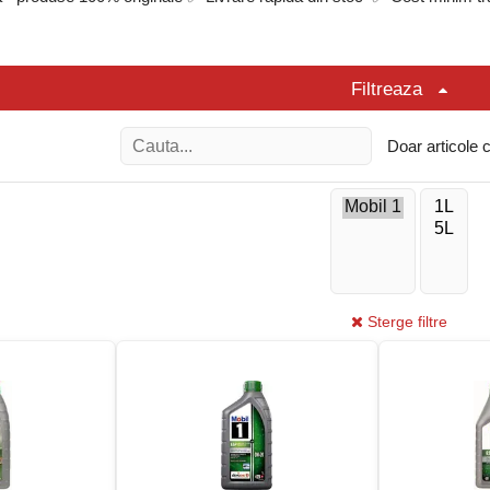
ubrifiant complet sintetic, special formulat pentru motoarele de ultimă ge
la temperaturi scăzute și oferă protecție excelentă în regimuri variate de f
Filtreaza
W30 de la Mobil, Shell și Castrol
ol oferă unele dintre cele mai avansate formule de 0W20, create pentru a 
le producătorilor de top. Aceste uleiuri sunt perfecte pentru autoturisme 
Doar articole 
le:
xcelentă la temperaturi scăzute – protecție imediată la pornire
te cu motoare echipate cu filtre de particule (DPF)
ecării interne – crește economia de combustibil
xcelentă la temperaturi ridicate și sub sarcină mare
bate pentru întreținere longlife
Sterge filtre
i:
l 1 ESP X2 0W20, Mobil 1 0W20
 Helix Ultra Professional AV-L 0W20
strol EDGE Professional 0W20
ri:
urisme echipate cu sisteme de tratare a emisiilor (DPF, EGR), compatibil 