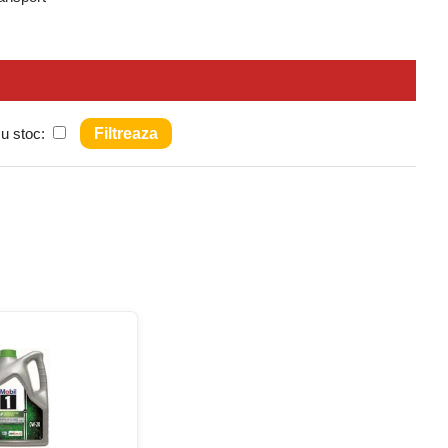
nerație care necesită performanțe ridicate și emisii scăzute. Este
uncționare.
îndeplini cele mai stricte norme europene și internaționale,
moderne cu sisteme start-stop și cerințe de economie de combustibil.
cu stoc:
cu standarde de emisii Euro 5 și Euro 6. Ideal pentru vehicule cu