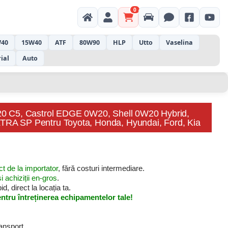
0
40
15W40
ATF
80W90
HLP
Utto
Vaselina
rial
Auto
20 C5, Castrol EDGE 0W20, Shell 0W20 Hybrid,
RA SP Pentru Toyota, Honda, Hyundai, Ford, Kia
ct de la importator
, fără costuri intermediare.
i achiziții en-gros
.
, direct la locația ta.
ntru întreținerea echipamentelor tale!
ansport