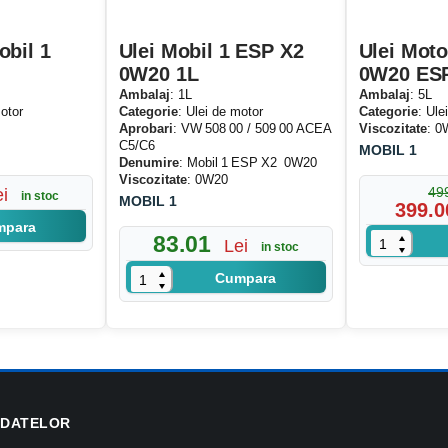
lanuri de întreținere extinsă și intervale mari între schimburi.
xtinse:
obil 1
Ulei Mobil 1 ESP X2
Ulei Moto
, A5/B5
0W20 1L
0W20 ESP
 CF
Ambalaj
: 1L
Ambalaj
: 5L
 507.00, VW 506.01
otor
Categorie
: Ulei de motor
Categorie
: Ule
Aprobari
: VW 508 00 / 509 00 ACEA
Viscozitate
: 0
e-12 FE, BMW Longlife-04
C5/C6
MOBIL 1
Denumire
: Mobil 1 ESP X2 0W20
229.31 / 229.51 / 229.52
Viscozitate
: 0W20
49
ei
in stoc
M2C950-A, WSS-M2C913-D
MOBIL 1
399.0
mpara
2 / B71 2290
83.01
Lei
in stoc
RBS0-2AE
Cumpara
, Opel OV0401547
 Rover STJLR.03.5007
pentru toate comenzile
ive pentru parteneri comerciali
toc disponibil
– produse originale, sigilate
 DATELOR
l 0W20 ideal pentru motorul tău