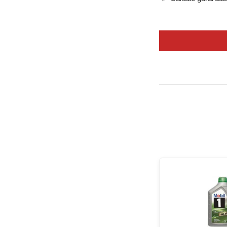
Uleiul 0W20 este un l
ideal pentru porniri 
Avantajele uleiului 0
Mobil, Shell și Castr
inclusiv specificații
Caracteristici esenția
Viscozitate e
Compatibilita
Reducerea fr
Stabilitate e
Formule apro
Producători disponibil
Mobil
– Mobi
Shell
– Shell
Castrol
– Ca
Aplicatii si recomanda
Potrivit pentru autot