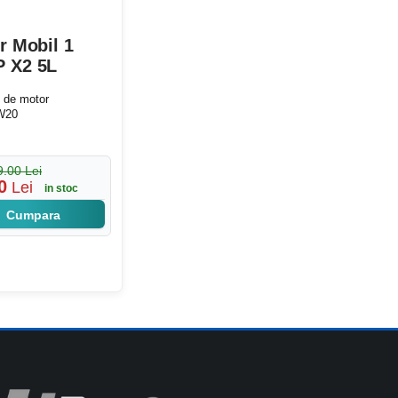
r Mobil 1
 X2 5L
i de motor
W20
9.00 Lei
0
Lei
in stoc
Cumpara