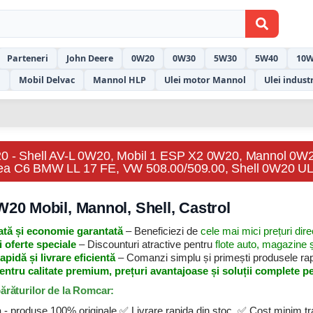
Parteneri
John Deere
0W20
0W30
5W30
5W40
10W
l
Mobil Delvac
Mannol HLP
Ulei motor Mannol
Ulei indust
20 - Shell AV-L 0W20, Mobil 1 ESP X2 0W20, Mannol 0W
ea C6 BMW LL 17 FE, VW 508.00/509.00, Shell 0W20 ULT
W20 Mobil, Mannol, Shell, Castrol
ată și economie garantată
– Beneficiezi de
cele mai mici prețuri dire
 oferte speciale
– Discounturi atractive pentru
flote auto, magazine ș
apidă și livrare eficientă
– Comanzi simplu și primești produsele rapid
tru calitate premium, prețuri avantajoase și soluții complete pe
ărăturilor de la Romcar:
a - produse 100% originale ✅ Livrare rapida din stoc ✅ Cost minim tr