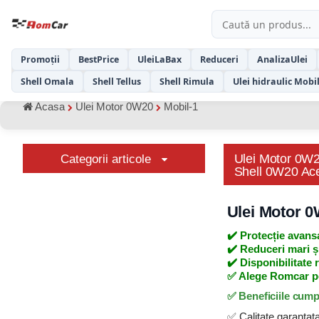
Promoții
BestPrice
UleiLaBax
Reduceri
AnalizaUlei
Shell Omala
Shell Tellus
Shell Rimula
Ulei hidraulic Mobi
Acasa
Ulei Motor 0W20
Mobil-1
Ulei Motor 0W
Categorii articole
Shell 0W20 Ac
Ulei Motor 0
✔️ Protecție avans
✔️ Reduceri mari și
✔️ Disponibilitate r
✅ Alege Romcar pen
✅ Beneficiile cump
✅ Calitate garantat