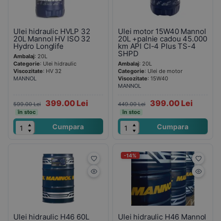
Ulei hidraulic HVLP 32
Ulei motor 15W40 Mannol
20L Mannol HV ISO 32
20L +palnie cadou 45.000
Hydro Longlife
km API CI-4 Plus TS-4
SHPD
Ambalaj
: 20L
Categorie
: Ulei hidraulic
Ambalaj
: 20L
Viscozitate
: HV 32
Categorie
: Ulei de motor
MANNOL
Viscozitate
: 15W40
MANNOL
399.00 Lei
399.00 Lei
599.00 Lei
449.00 Lei
în stoc
în stoc
Cumpara
Cumpara
-14%
Ulei hidraulic H46 60L
Ulei hidraulic H46 Mannol