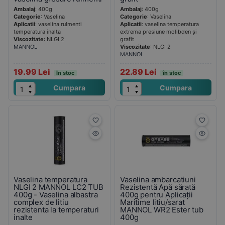
Ambalaj
: 400g
Ambalaj
: 400g
Categorie
: Vaselina
Categorie
: Vaselina
Aplicatii
: vaselina rulmenti
Aplicatii
: vaselina temperatura
temperatura inalta
extrema presiune molibden și
Viscozitate
: NLGI 2
grafit
MANNOL
Viscozitate
: NLGI 2
MANNOL
19.99 Lei
22.89 Lei
în stoc
în stoc
Cumpara
Cumpara
Vaselina temperatura
Vaselina ambarcatiuni
NLGI 2 MANNOL LC2 TUB
Rezistentă Apă sărată
400g - Vaselina albastra
400g pentru Aplicații
complex de litiu
Maritime litiu/sarat
rezistenta la temperaturi
MANNOL WR2 Ester tub
inalte
400g