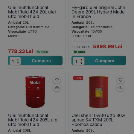
Ulei multifunctional
Hy-gard ulei original John
Mobilfluid 424 20L ulei
Deere 209L Hygard Made
utto mobil fluid
in France
Ambalaj
: 20L
Ambalaj
: 209L
Categorie
: Ulei transmisie
Categorie
: Ulei transmisie
Viscozitate
: UTTO
Viscozitate
: 10W30
Mobil 1
JOHN DEERE
5898.99 Lei
6598.00 Lei
778.23 Lei
în stoc
în stoc
Cumpara
Cumpara
-9%
Ulei multifunctional
Ulei shell 10w30 utto 80w
Mobilfluid 424 208L ulei
spirax S4 TXM 209L
utto mobil fluid
+pompa cadou
Ambalaj
: 208L
Ambalaj
: 209L