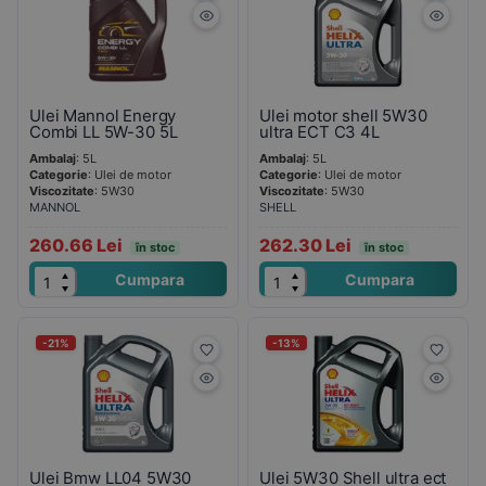
Ulei Mannol Energy
Ulei motor shell 5W30
Combi LL 5W-30 5L
ultra ECT C3 4L
Ambalaj
: 5L
Ambalaj
: 5L
Categorie
: Ulei de motor
Categorie
: Ulei de motor
Viscozitate
: 5W30
Viscozitate
: 5W30
MANNOL
SHELL
260.66 Lei
262.30 Lei
în stoc
în stoc
Cumpara
Cumpara
-21%
-13%
Ulei Bmw LL04 5W30
Ulei 5W30 Shell ultra ect