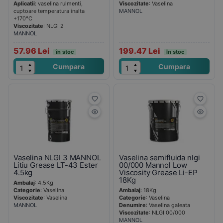
Aplicatii
: vaselina rulmenti,
Viscozitate
: Vaselina
cuptoare temperatura inalta
MANNOL
+170°C
Viscozitate
: NLGI 2
MANNOL
57.96 Lei
199.47 Lei
în stoc
în stoc
Cumpara
Cumpara
Vaselina NLGI 3 MANNOL
Vaselina semifluida nlgi
Litiu Grease LT-43 Ester
00/000 Mannol Low
4.5kg
Viscosity Grease Li-EP
18Kg
Ambalaj
: 4.5Kg
Categorie
: Vaselina
Ambalaj
: 18Kg
Viscozitate
: Vaselina
Categorie
: Vaselina
MANNOL
Denumire
: Vaselina galeata
Viscozitate
: NLGI 00/000
MANNOL