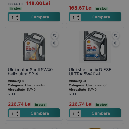
148.00 Lei
199.00 Lei
168.67 Lei
în stoc
în stoc
Cumpara
Cumpara
Ulei motor Shell 5W40
Ulei shell helix DIESEL
helix ultra SP 4L
ULTRA 5W40 4L
Ambalaj
: 4L
Ambalaj
: 4L
Categorie
: Ulei de motor
Categorie
: Ulei de motor
Viscozitate
: 5W40
Viscozitate
: 5W40
SHELL
SHELL
226.74 Lei
226.74 Lei
în stoc
în stoc
Cumpara
Cumpara