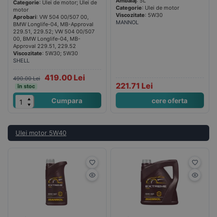
Ambalaj
: 5L
Categorie
: Ulei de motor; Ulei de
Categorie
: Ulei de motor
motor
Viscozitate
: 5W30
Aprobari
: VW 504 00/507 00,
MANNOL
BMW Longlife-04, MB-Approval
229.51, 229.52; VW 504 00/507
00, BMW Longlife-04, MB-
Approval 229.51, 229.52
Viscozitate
: 5W30; 5W30
SHELL
419.00 Lei
490.00 Lei
221.71 Lei
în stoc
Cumpara
cere oferta
Ulei motor 5W40