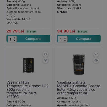
Ambalaj
: 400g
Ambalaj
: 400g
Categorie
: Vaselina
Categorie
: Vaselina
Aplicatii
: vaselina rulmenti,
Viscozitate
: NLGI 2
cuptoare temperatura inalta
MANNOL
+170°C
Viscozitate
: NLGI 2
MANNOL
29.79 Lei
34.98 Lei
în stoc
în stoc
Cumpara
Cumpara
Vaselina High
Vaselina grafitata
Temperature Grease LC2
MANNOL Graphite Grease
800g vaselina
Ester 4.5kg vaselina cu
temperatura inalta
grafit temperatura
+170°C
Ambalaj
: 4.5Kg
Ambalaj
: 800g
Categorie
: Vaselina
Categorie
: Vaselina
Aplicatii
: vaselina grafitata