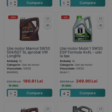
Cumpara
Cumpara
-18%
-4%
Ulei motor Mannol 5W30
Ulei motor Mobil 1 5W30
504/507 5L aprobat VW
ESP Formula 4x4L - ulei
Longlife
la bax
Ambalaj
: 5L
Ambalaj
: 4L
Categorie
: Ulei de motor
Categorie
: Ulei de motor
Viscozitate
: 5W30
Viscozitate
: 5W30
MANNOL
Mobil 1
180.81 Lei
249.90 Lei
220.00 Lei
259.56 Lei
în stoc
în stoc
Cumpara
Cumpara