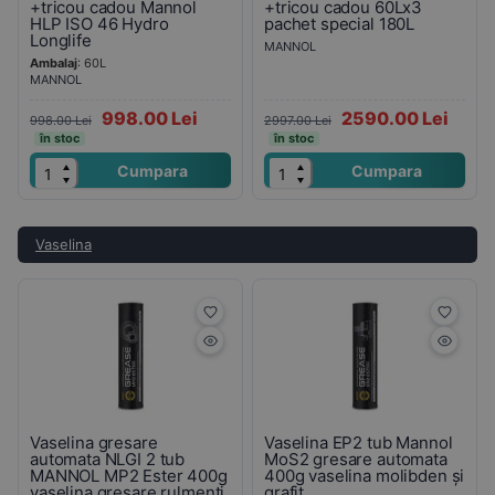
+tricou cadou Mannol
+tricou cadou 60Lx3
HLP ISO 46 Hydro
pachet special 180L
Longlife
MANNOL
Ambalaj
: 60L
MANNOL
998.00 Lei
2590.00 Lei
998.00 Lei
2997.00 Lei
în stoc
în stoc
Cumpara
Cumpara
Vaselina
Vaselina gresare
Vaselina EP2 tub Mannol
automata NLGI 2 tub
MoS2 gresare automata
MANNOL MP2 Ester 400g
400g vaselina molibden și
vaselina gresare rulmenti
grafit