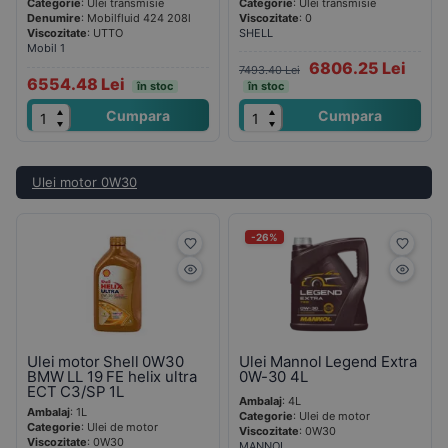
Categorie
: Ulei transmisie
Categorie
: Ulei transmisie
Denumire
: Mobilfluid 424 208l
Viscozitate
: 0
Viscozitate
: UTTO
SHELL
Mobil 1
6806.25 Lei
7493.40 Lei
6554.48 Lei
în stoc
în stoc
Cumpara
Cumpara
Ulei motor 0W30
-26%
Ulei motor Shell 0W30
Ulei Mannol Legend Extra
BMW LL 19 FE helix ultra
0W-30 4L
ECT C3/SP 1L
Ambalaj
: 4L
Ambalaj
: 1L
Categorie
: Ulei de motor
Categorie
: Ulei de motor
Viscozitate
: 0W30
Viscozitate
: 0W30
MANNOL