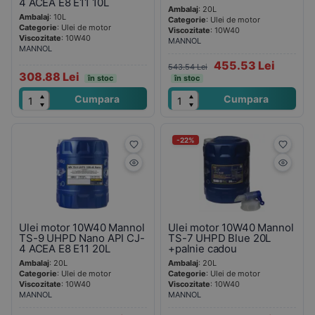
4 ACEA E8 E11 10L
Ambalaj
: 20L
Ambalaj
: 10L
Categorie
: Ulei de motor
Categorie
: Ulei de motor
Viscozitate
: 10W40
Viscozitate
: 10W40
MANNOL
MANNOL
455.53 Lei
543.54 Lei
308.88 Lei
în stoc
în stoc
Cumpara
Cumpara
-22%
Ulei motor 10W40 Mannol
Ulei motor 10W40 Mannol
TS-9 UHPD Nano API CJ-
TS-7 UHPD Blue 20L
4 ACEA E8 E11 20L
+palnie cadou
Ambalaj
: 20L
Ambalaj
: 20L
Categorie
: Ulei de motor
Categorie
: Ulei de motor
Viscozitate
: 10W40
Viscozitate
: 10W40
MANNOL
MANNOL