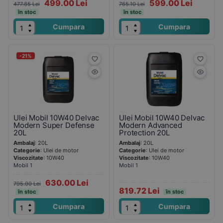
499.00 Lei
599.00 Lei
477.85 Lei
765.10 Lei
în stoc
în stoc
Cumpara
Cumpara
-21%
Ulei Mobil 10W40 Delvac
Ulei Mobil 10W40 Delvac
Modern Super Defense
Modern Advanced
20L
Protection 20L
Ambalaj
: 20L
Ambalaj
: 20L
Categorie
: Ulei de motor
Categorie
: Ulei de motor
Viscozitate
: 10W40
Viscozitate
: 10W40
Mobil 1
Mobil 1
630.00 Lei
795.00 Lei
819.72 Lei
în stoc
în stoc
Cumpara
Cumpara