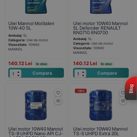
Ulei Mannol Molibden
Ulei motor 10W40 Mannol
10W-40 5L
5L Defender RENAULT
RN0710 RN0700
Ambalaj
: 5L
Ambalaj
: 5L
Categorie
: Ulei de motor
Categorie
: Ulei de motor
Viscozitate
: 10W40
Viscozitate
: 10W40
MANNOL
MANNOL
140.12 Lei
140.12 Lei
în stoc
în stoc
Cumpara
Cumpara
Blog
-16%
Ulei motor 10W40 Mannol
Ulei motor 10W40 Mannol
TS-9 UHPD Nano API CJ-
TS-5 UHPD Extra 20L