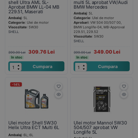
shell Ultra AML 5L-
multi 5L aprobat VW/Audi
Aprobat BMW LL-04 MB
BMW Mercedes
229.51, Maserati
Ambalaj
: 5L
Ambalaj
: 5L
Categorie
: Ulei de motor
Categorie
: Ulei de motor
Aprobari
: VW 504 00/507 00,
Viscozitate
: 5W30
BMW Longlife-04, MB-Approval
SHELL
229.51, 229.52
Viscozitate
: 5W30
SHELL
309.76 Lei
349.00 Lei
390.00 Lei
399.00 Lei
în stoc
în stoc
Cumpara
Cumpara
-14%
Ulei motor Shell 5W30
Ulei motor Mannol 5W30
Helix Ultra ECT Multi 6L
504/507 aprobat VW
Longlife 5L
Ambalaj
: 6L; 6L