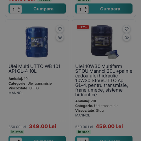
Cumpara
Cumpara
-17%
Ulei Multi UTTO WB 101
Ulei 10W30 Multifarm
API GL-4 10L
STOU Mannol 20L +palnie
cadou ulei hidraulic
Ambalaj
: 10L
10W30 Stou/UTTO Api
Categorie
: Ulei transmisie
GL-4, pentru transmisie,
Viscozitate
: UTTO
frane umede, sisteme
MANNOL
hidraulice
Ambalaj
: 20L
Categorie
: Ulei transmisie
Viscozitate
: Stou
MANNOL
349.00 Lei
459.00 Lei
350.00 Lei
550.00 Lei
în stoc
în stoc