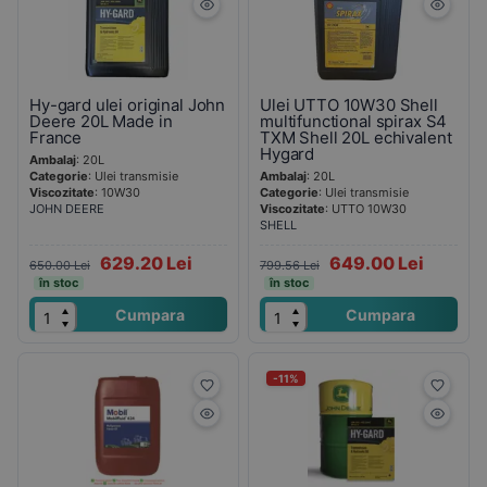
Hy-gard ulei original John
Ulei UTTO 10W30 Shell
Deere 20L Made in
multifunctional spirax S4
France
TXM Shell 20L echivalent
Hygard
Ambalaj
: 20L
Categorie
: Ulei transmisie
Ambalaj
: 20L
Viscozitate
: 10W30
Categorie
: Ulei transmisie
JOHN DEERE
Viscozitate
: UTTO 10W30
SHELL
629.20 Lei
649.00 Lei
650.00 Lei
799.56 Lei
în stoc
în stoc
Cumpara
Cumpara
-11%