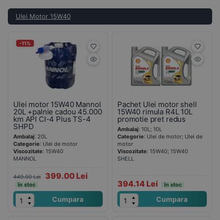
Ulei Motor 15W40
-11%
Ulei motor 15W40 Mannol
Pachet Ulei motor shell
20L +palnie cadou 45.000
15W40 rimula R4L 10L
km API CI-4 Plus TS-4
promotie pret redus
SHPD
Ambalaj
: 10L; 10L
Ambalaj
: 20L
Categorie
: Ulei de motor; Ulei de
Categorie
: Ulei de motor
motor
Viscozitate
: 15W40
Viscozitate
: 15W40; 15W40
MANNOL
SHELL
399.00 Lei
449.00 Lei
394.14 Lei
în stoc
în stoc
Cumpara
Cumpara