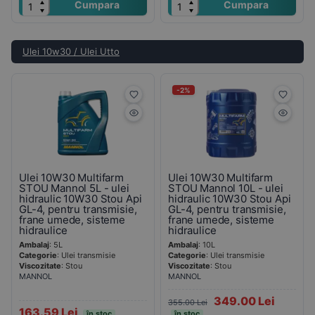
Cumpara
Cumpara
Ulei 10w30 / Ulei Utto
-2%
Ulei 10W30 Multifarm
Ulei 10W30 Multifarm
STOU Mannol 5L - ulei
STOU Mannol 10L - ulei
hidraulic 10W30 Stou Api
hidraulic 10W30 Stou Api
GL-4, pentru transmisie,
GL-4, pentru transmisie,
frane umede, sisteme
frane umede, sisteme
hidraulice
hidraulice
Ambalaj
: 5L
Ambalaj
: 10L
Categorie
: Ulei transmisie
Categorie
: Ulei transmisie
Viscozitate
: Stou
Viscozitate
: Stou
MANNOL
MANNOL
349.00 Lei
355.00 Lei
163.59 Lei
în stoc
în stoc