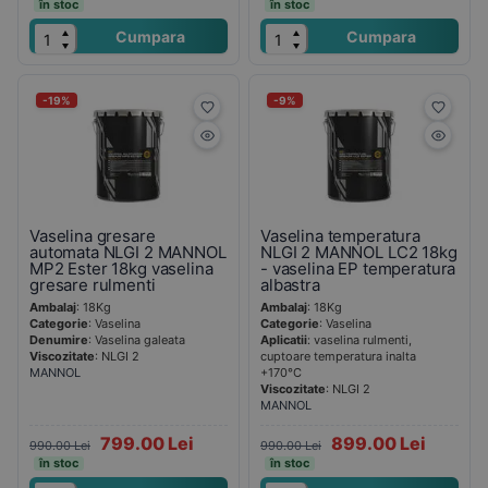
în stoc
în stoc
Cumpara
Cumpara
-19%
-9%
Vaselina gresare
Vaselina temperatura
automata NLGI 2 MANNOL
NLGI 2 MANNOL LC2 18kg
MP2 Ester 18kg vaselina
- vaselina EP temperatura
gresare rulmenti
albastra
Ambalaj
: 18Kg
Ambalaj
: 18Kg
Categorie
: Vaselina
Categorie
: Vaselina
Denumire
: Vaselina galeata
Aplicatii
: vaselina rulmenti,
Viscozitate
: NLGI 2
cuptoare temperatura inalta
MANNOL
+170°C
Viscozitate
: NLGI 2
MANNOL
799.00 Lei
899.00 Lei
990.00 Lei
990.00 Lei
în stoc
în stoc