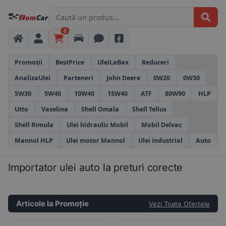
0
Promoții
BestPrice
UleiLaBax
Reduceri
AnalizaUlei
Parteneri
John Deere
0W20
0W30
5W30
5W40
10W40
15W40
ATF
80W90
HLP
Utto
Vaselina
Shell Omala
Shell Tellus
Shell Rimula
Ulei hidraulic Mobil
Mobil Delvac
Mannol HLP
Ulei motor Mannol
Ulei industrial
Auto
Importator ulei auto la preturi corecte
Articole la Promoție
Vezi Toate Ofertele