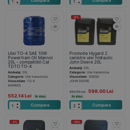
Cumpara
Cumpara
-8%
Ulei TO-4 SAE 10W
Promotie Hygard 2
Powertrain Oil Mannol
canistre ulei hidraulic
20L - compatiibil Cat
John Deere 20L
TDTO TO-4
Ambalaj
: 20L
Ambalaj
: 20L
Categorie
: Ulei transmisie
Categorie
: Ulei transmisie
Viscozitate
: 10W30
Viscozitate
: TO-4
JOHN DEERE
MANNOL
598.00 Lei
650.00 Lei
552.14 Lei
în stoc
în stoc
Cumpara
Cumpara
-3%
-19%