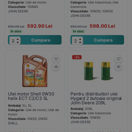
Categorie
: Ulei de motor
Categorie
: Ulei transmisie; Ulei
Viscozitate
: 15W40
transmisie
JOHN DEERE
Viscozitate
: 10W30; 10W30
JOHN DEERE
592.90 Lei
598.00 Lei
630.00 Lei
650.00 Lei
în stoc
în stoc
Cumpara
Cumpara
-2%
Ulei motor Shell 0W30
Pentru distribuitori ulei
helix ECT C2/C3 5L
Hygard 2 butoaie original
John Deere 209L
Ambalaj
: 5L; 5L
Ambalaj
: 209L
Categorie
: Ulei de motor; Ulei de
Categorie
: Ulei transmisie
motor
Viscozitate
: 10W30
Viscozitate
: 0W30; 0W30
JOHN DEERE
SHELL