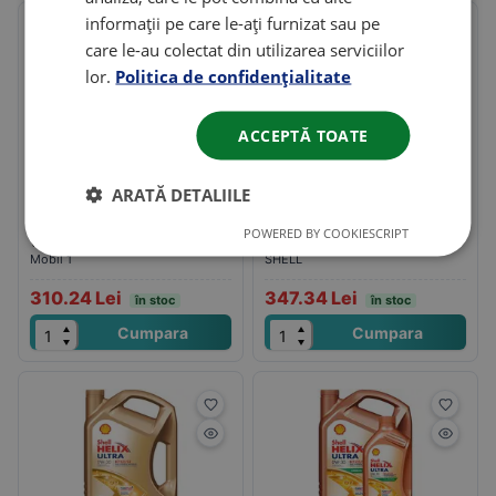
informații pe care le-ați furnizat sau pe
care le-au colectat din utilizarea serviciilor
lor.
Politica de confidențialitate
ACCEPTĂ TOATE
Ulei motor Mobil 1 ESP
Shell helix ultra
0W30 4L ACEA C2/C3
professional aj-l 0W30 5L
ARATĂ DETALIILE
Ambalaj
: 4L
Ambalaj
: 5L
Categorie
: Ulei de motor
Categorie
: Ulei de motor
POWERED BY COOKIESCRIPT
Viscozitate
: 0W30
Viscozitate
: 0W30
Mobil 1
SHELL
310.24 Lei
347.34 Lei
în stoc
în stoc
Cumpara
Cumpara