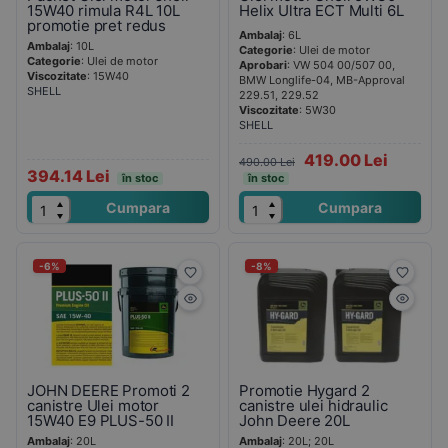
15W40 rimula R4L 10L
Helix Ultra ECT Multi 6L
promotie pret redus
Ambalaj
: 6L
Ambalaj
: 10L
Categorie
: Ulei de motor
Categorie
: Ulei de motor
Aprobari
: VW 504 00/507 00,
Viscozitate
: 15W40
BMW Longlife-04, MB-Approval
SHELL
229.51, 229.52
Viscozitate
: 5W30
SHELL
419.00 Lei
490.00 Lei
394.14 Lei
în stoc
în stoc
Cumpara
Cumpara
-6%
-8%
JOHN DEERE Promoti 2
Promotie Hygard 2
canistre Ulei motor
canistre ulei hidraulic
15W40 E9 PLUS-50 II
John Deere 20L
Ambalaj
: 20L
Ambalaj
: 20L; 20L