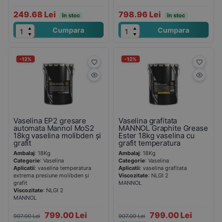
249.68 Lei
798.96 Lei
în stoc
în stoc
Cumpara
Cumpara
-12%
-12%
Vaselina EP2 gresare
Vaselina grafitata
automata Mannol MoS2
MANNOL Graphite Grease
18kg vaselina molibden și
Ester 18kg vaselina cu
grafit
grafit temperatura
Ambalaj
: 18Kg
Ambalaj
: 18Kg
Categorie
: Vaselina
Categorie
: Vaselina
Aplicatii
: vaselina temperatura
Aplicatii
: vaselina grafitata
extrema presiune molibden și
Viscozitate
: NLGI 2
grafit
MANNOL
Viscozitate
: NLGI 2
MANNOL
799.00 Lei
799.00 Lei
907.00 Lei
907.00 Lei