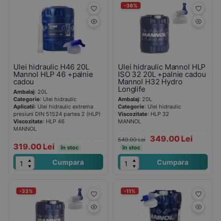
-36%
Ulei hidraulic H46 20L
Ulei hidraulic Mannol HLP
Mannol HLP 46 +palnie
ISO 32 20L +palnie cadou
cadou
Mannol H32 Hydro
Longlife
Ambalaj
: 20L
Categorie
: Ulei hidraulic
Ambalaj
: 20L
Aplicatii
: Ulei hidraulic extrema
Categorie
: Ulei hidraulic
presiuni DIN 51524 partea 2 (HLP)
Viscozitate
: HLP 32
Viscozitate
: HLP 46
MANNOL
MANNOL
349.00 Lei
549.00 Lei
319.00 Lei
în stoc
în stoc
Cumpara
Cumpara
-33%
-11%