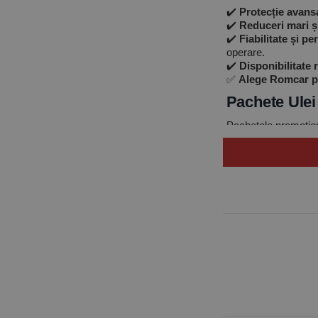
✔️
Protecție avans
✔️
Reduceri mari și
✔️
Fiabilitate și p
operare.
✔️
Disponibilitate r
✅
Alege Romcar pen
Pachete Ulei
Pachetele promoționa
special pentru
autot
Branduri Disponibile
✔️ Mobil
✔️ Shell Helix
✔️ Castrol Edge și 
✔️ Total Quartz
✔️ Mannol, Liqui Mol
De ce să alegi un pa
✅ Preț mai b
✅ Cantitate 
✅ Include a