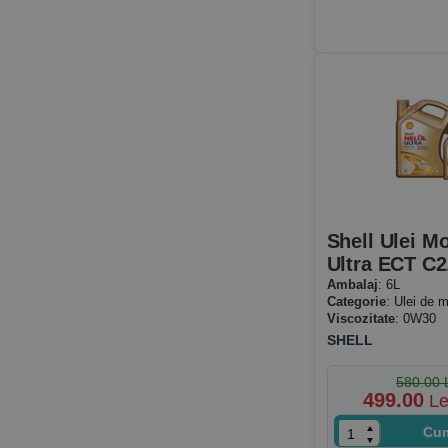
Shell Ulei M
Ultra ECT C2
Ambalaj
: 6L
Categorie
: Ulei de m
Viscozitate
: 0W30
SHELL
580.00 
499.00
Le
Cu