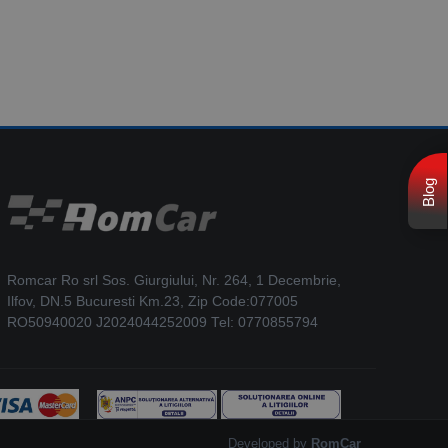
Blog
Romcar Ro srl Sos. Giurgiului, Nr. 264, 1 Decembrie,
Ilfov, DN.5 Bucuresti Km.23, Zip Code:077005
RO50940020 J2024044252009 Tel: 0770855794
Developed by
RomCar