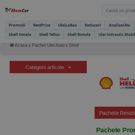
Promoții
BestPrice
UleiLaBax
Reduceri
AnalizaUlei
Shell Omala
Shell Tellus
Shell Rimula
Ulei hidraulic Mobi
Acasa
Pachet Ulei Auto
Shell
Categorii articole
Pachete Revizi
Pachete Prom