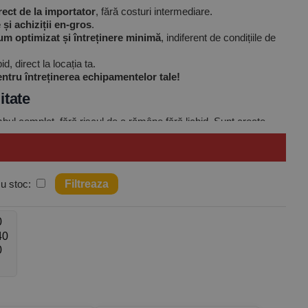
rect de la importator
, fără costuri intermediare.
și achiziții en-gros
.
m optimizat și întreținere minimă
, indiferent de condițiile de
, direct la locația ta.
ntru întreținerea echipamentelor tale!
itate
bul complet, fără riscul de a rămâne fără lichid. Sunt create
de preț semnificativ față de achiziția la litru.
cu stoc: