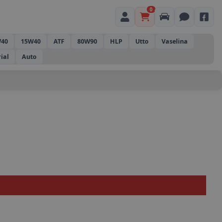
0
40
15W40
ATF
80W90
HLP
Utto
Vaselina
rial
Auto