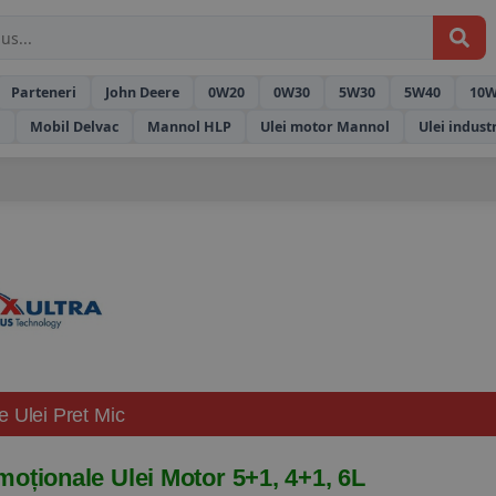
Parteneri
John Deere
0W20
0W30
5W30
5W40
10W
l
Mobil Delvac
Mannol HLP
Ulei motor Mannol
Ulei indust
e Ulei Pret Mic
oționale Ulei Motor 5+1, 4+1, 6L