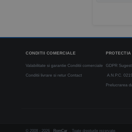
CONDITII COMERCIALE
PROTECTIA
Valabilitate si garantie
Conditii comerciale
GDPR
Sugestii
Conditii livrare si retur
Contact
A.N.P.C. 021
Prelucrarea d
© 2008 - 2026
RomCar
. Toate drepturile rezervate.