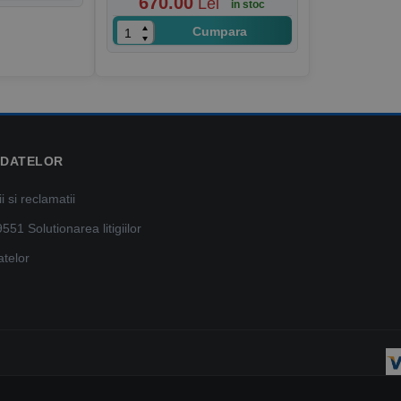
670.00
Lei
in stoc
Cumpara
 DATELOR
 si reclamatii
9551
Solutionarea litigiilor
atelor