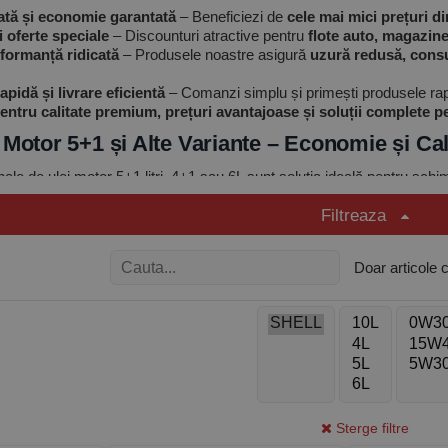
ată și economie garantată
– Beneficiezi de
cele mai mici prețuri di
 oferte speciale
– Discounturi atractive pentru
flote auto, magazine 
erformanță ridicată
– Produsele noastre asigură
uzură redusă, consu
apidă și livrare eficientă
– Comanzi simplu și primești produsele rapid
tru calitate premium, prețuri avantajoase și soluții complete pe
 Motor 5+1 și Alte Variante – Economie și Cal
le de ulei motor 5+1 litri, 4+1 sau 6L sunt soluția ideală pentru schim
urisme moderne cu capacitate între 4,5 și 6 litri
și oferă un avantaj 
Filtreaza
Doar articole 
Castrol GTX
y, Petronas, Aral
chet de ulei 5+1?
un pe litru față de achiziția individuală
suficientă pentru majoritatea autoturismelor
Sterge filtre
desea 1L gratuit (bonus)