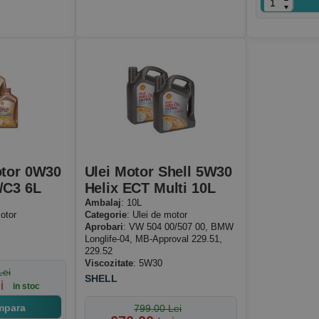
otor 0W30
Ulei Motor Shell 5W30
/C3 6L
Helix ECT Multi 10L
Ambalaj
: 10L
otor
Categorie
: Ulei de motor
Aprobari
: VW 504 00/507 00, BMW
Longlife-04, MB-Approval 229.51,
229.52
Viscozitate
: 5W30
Lei
SHELL
i
in stoc
mpara
799.00 Lei