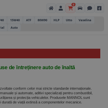
0
40
15W40
ATF
80W90
HLP
Utto
Vaselina
rial
Auto
e de întreținere auto de înaltă
ezvoltate conform celor mai stricte standarde internaționale.
e manuale și automate, aditivi specializați pentru combustibil,
ru curățarea și protecția vehiculelor. Produsele MANNOL sunt
 și durată de viață extinsă a componentelor mecanice.