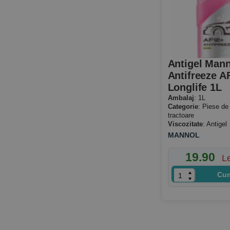
Antigel Mann
Antifreeze A
Longlife 1L
Ambalaj
: 1L
Categorie
: Piese de
tractoare
Viscozitate
: Antigel
MANNOL
19.90
L
Cu