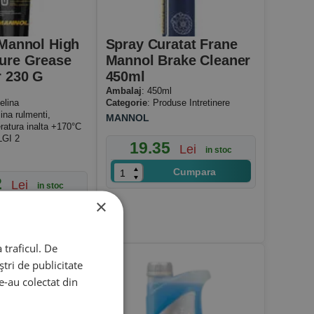
 Mannol High
Spray Curatat Frane
ure Grease
Mannol Brake Cleaner
r 230 G
450ml
Ambalaj
: 450ml
elina
Categorie
: Produse Intretinere
lina rulmenti,
MANNOL
ratura inalta +170°C
LGI 2
19.35
Lei
in stoc
Cumpara
2
Lei
in stoc
×
Cumpara
 traficul. De
tri de publicitate
le-au colectat din