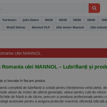
Parteneri
John Deere
0W20
0W30
5W30
5W40
10W
l
Mobil Delvac
Mannol HLP
Ulei motor Mannol
Ulei indust
 Romania Ulei MANNOL
n Romania ulei MANNOL – Lubrifianți și produs
e și inovație în fiecare produs
mă completă de lubrifianți și soluții pentru întreținerea vehiculelor, d
clude uleiuri de motor de ultimă generație, uleiuri pentru cutii de vitez
ali, lichide de frână și de răcire, precum și produse profesionale pent
nologii avansate pentru a asigura protecție maximă, eficiență ridicată