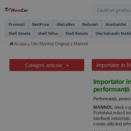
Promoții
BestPrice
UleiLaBax
Reduceri
AnalizaUlei
Shell Omala
Shell Tellus
Shell Rimula
Ulei hidraulic Mobi
Acasa
Ulei Mannol Original
Mannol
Importator In
Categorii articole
Importator i
performanță
Performanță, protecți
MANNOL
oferă o ga
Portofoliul mărcii in
lubrifianți industri
create utilizând teh