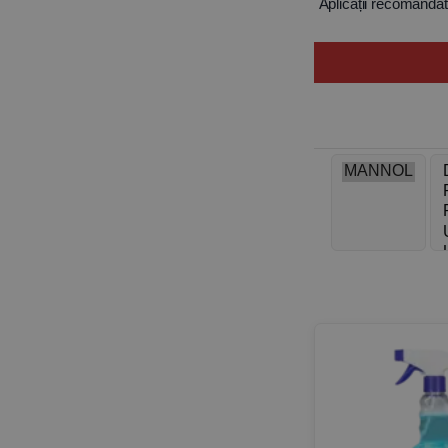
Aplicații recomanda
Lubrifianții MANNOL 
agricole. Gama exti
eșapament (DPF, 
Beneficii cheie
Protecție ex
Stabilitate 
Reducerea fr
Pornire rapi
Compatibilit
Specificatii și aprobă
Produsele MANNOL r
de renume: Mercede
Instrucțiuni de utiliz
Se recomandă utiliza
la intervalele recom
Avantaje RomCar
Produse 100%