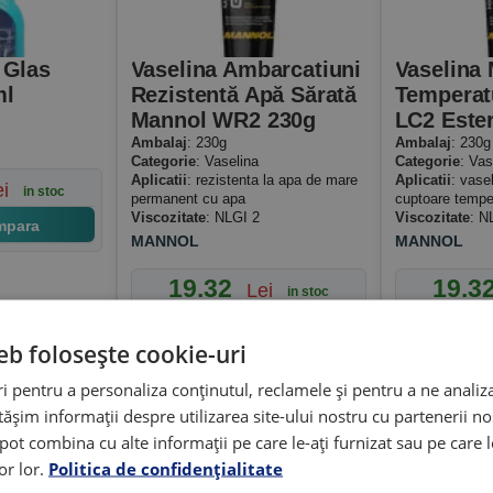
nt și livrare rapidă
tehnică specializată
 Glas
Vaselina Ambarcatiuni
Vaselina
ml
Rezistentă Apă Sărată
Temperat
Mannol WR2 230g
LC2 Este
Ambalaj
: 230g
Ambalaj
: 230g
Categorie
: Vaselina
Categorie
: Vas
Aplicatii
: rezistenta la apa de mare
Aplicatii
: vase
ei
in stoc
permanent cu apa
cuptoare tempe
Viscozitate
: NLGI 2
Viscozitate
: N
mpara
MANNOL
MANNOL
19.32
19.3
Lei
in stoc
Cumpara
eb folosește cookie-uri
 pentru a personaliza conținutul, reclamele și pentru a ne analiza
șim informații despre utilizarea site-ului nostru cu partenerii noș
e pot combina cu alte informații pe care le-ați furnizat sau pe care 
lor lor.
Politica de confidențialitate