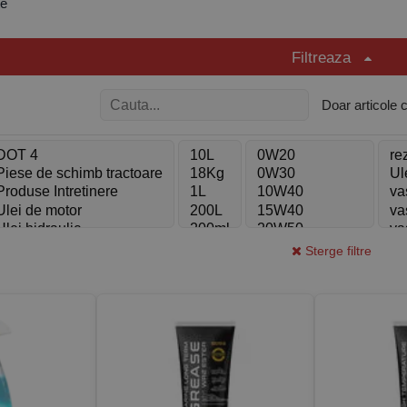
te
sunt destinați atât vehiculelor de pasageri, cât și vehiculelor comercia
nsă acoperă cerințele motoarelor pe benzină și motorină, inclusiv mo
Filtreaza
TWC).
Doar articole 
celentă împotriva uzurii și coroziunii
termică și oxidativă superioară
ecărilor interne și îmbunătățirea eficienței motorului
dă la temperaturi scăzute
ate cu standardele OEM și internaționale
ri
Sterge filtre
espectă și depășesc specificațiile internaționale precum ACEA, AP
s-Benz, BMW, Volkswagen, Renault, General Motors, Ford, MAN și a
are
rea lubrifianților MANNOL conform cerințelor și specificațiilor indicat
andate în manualul tehnic.
 originale, proveniență directă de la producător