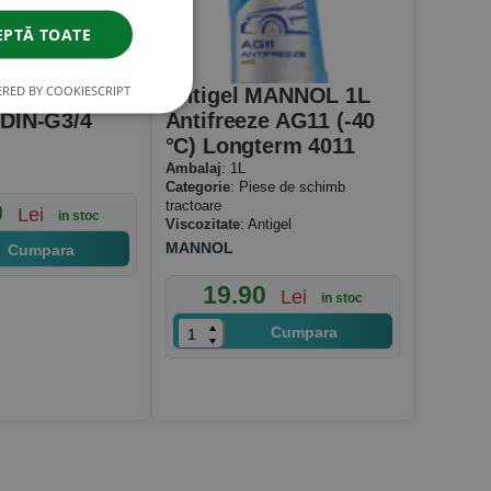
EPTĂ TOATE
RED BY COOKIESCRIPT
olire Butoi
Antigel MANNOL 1L
 DIN-G3/4
Antifreeze AG11 (-40
°C) Longterm 4011
Ambalaj
: 1L
Categorie
: Piese de schimb
tractoare
0
Lei
in stoc
Viscozitate
: Antigel
MANNOL
Cumpara
19.90
Lei
in stoc
Cumpara