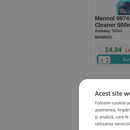
Stoc permane
Consultanță 
Mannol 9974
Cleaner 500
Ambalaj
: 500ml
MANNOL
14.34
L
Cu
Acest site w
Folosim cookie-uri
asemenea, împărtă
și analiză, care l
utilizarea servicii