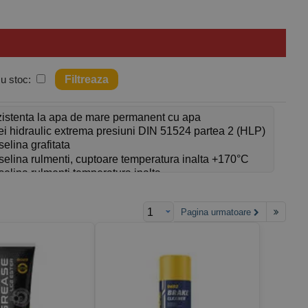
le, motocicletelor, utilajelor industriale și echipamentelor
dele echipate cu sisteme moderne de post-tratare a gazelor de
cu stoc:
I și JASO, având numeroase aprobări OEM de la producători
Pagina urmatoare
lții.
e de producătorul vehiculului. Schimbul de ulei trebuie efectuat