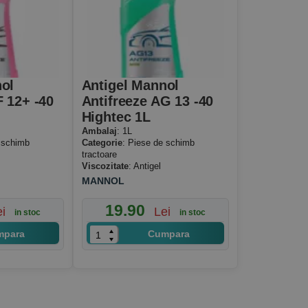
ol
Antigel Mannol
F 12+ -40
Antifreeze AG 13 -40
Hightec 1L
Ambalaj
: 1L
 schimb
Categorie
: Piese de schimb
tractoare
Viscozitate
: Antigel
MANNOL
19.90
ei
Lei
in stoc
in stoc
mpara
Cumpara