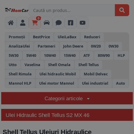
0
Promoții
BestPrice
UleiLaBax
Reduceri
AnalizaUlei
Parteneri
John Deere
0W20
0W30
5W30
5W40
10W40
15W40
ATF
80W90
HLP
Utto
Vaselina
Shell Omala
Shell Tellus
Shell Rimula
Ulei hidraulic Mobil
Mobil Delvac
Mannol HLP
Ulei motor Mannol
Ulei industrial
Auto
Categorii articole
Ulei Hidraulic Shell Tellus S2 MX 46
Shell Tellus Uleiuri Hidraulice