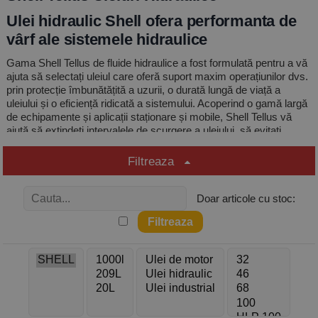
Ulei hidraulic Shell ofera performanta de
vârf ale sistemele hidraulice
Gama Shell Tellus de fluide hidraulice a fost formulată pentru a vă
ajuta să selectați uleiul care oferă suport maxim operațiunilor dvs.
prin protecție îmbunătățită a uzurii, o durată lungă de viață a
uleiului și o eficiență ridicată a sistemului. Acoperind o gamă largă
de echipamente și aplicații staționare și mobile, Shell Tellus vă
ajută să extindeți intervalele de scurgere a uleiului, să evitați
perioadele de nefuncționare neplanificate și să oferiți un control
mai mare al alunecării.
Filtreaza
De la dublarea duratei de viață a uleiului până la îmbunătățirea
eficienței sistemului, gama Shell Tellus de uleiuri hidraulice face
Doar articole cu stoc:
posibil acest lucru, reducând în același timp costurile de
întreținere.
O viață mai lungă a uleiului
Mențineți echipamentul în funcțiune mai mult timp fără întrerupere.
Durata prelungită de ulei crește intervalele de scurgere a uleiului
pentru a îmbunătăți eficiența operațiunilor.
Durata de viață prelungită a echipamentului