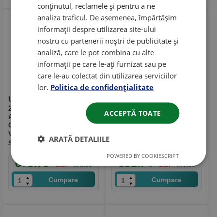
conținutul, reclamele și pentru a ne
analiza traficul. De asemenea, împărtășim
informații despre utilizarea site-ului
nostru cu partenerii noștri de publicitate și
analiză, care le pot combina cu alte
informații pe care le-ați furnizat sau pe
care le-au colectat din utilizarea serviciilor
lor.
Politica de confidențialitate
Ulei Shell Tellus S2 MX 68
Ulei Shell Tellus S2 VX 22
20L
20L
ACCEPTĂ TOATE
Ambalaj
: 20L
Ambalaj
: 20L
Categorie
: Ulei hidraulic
Categorie
: Ulei hidraulic
Viscozitate
: HLP 68
Viscozitate
: HV 22
ARATĂ DETALIILE
SHELL
SHELL
POWERED BY COOKIESCRIPT
675.79
691.74
Lei
Lei
in stoc
in stoc
Cumpara
Cumpara