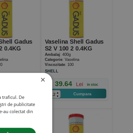
Shell Gadus
Vaselina Shell Gadus
 2 0.4KG
S2 V 100 2 0.4KG
Ambalaj
: 400g
elina
Categorie
: Vaselina
20
Viscozitate
: 100
SHELL
×
2
39.64
Lei
Lei
in stoc
in stoc
Cumpara
Cumpara
 traficul. De
tri de publicitate
le-au colectat din