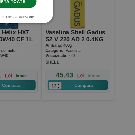
EPTĂ TOATE
RED BY COOKIESCRIPT
l Helix HX7
Vaselina Shell Gadus
0W40 CF 1L
S2 V 220 AD 2 0.4KG
Ambalaj
: 400g
i de motor
Categorie
: Vaselina
0W40
Viscozitate
: 220
SHELL
1
45.43
Lei
Lei
in stoc
in stoc
Cumpara
Cumpara