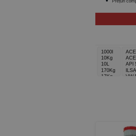
Prețuri comp
Livrare rapid
Consultanță g
Tipuri de ule
Indiferent de marca 
Ulei sinteti
Ulei semi-si
Ulei minera
Comandă ulei
Experiența ta contea
filtre avansate pent
Nu mai pierde timp ș
Contactează-ne
pen