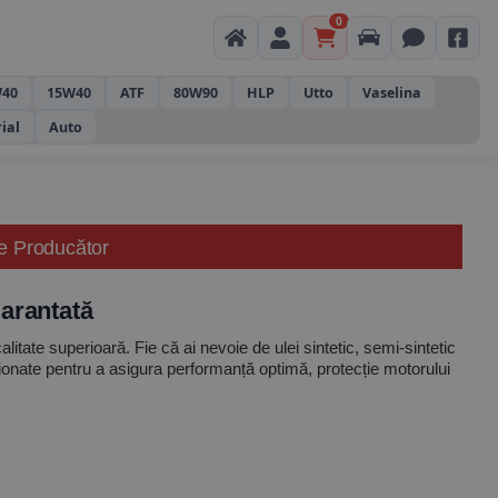
0
40
15W40
ATF
80W90
HLP
Utto
Vaselina
rial
Auto
De Producător
Garantată
itate superioară. Fie că ai nevoie de ulei sintetic, semi-sintetic
ționate pentru a asigura performanță optimă, protecție motorului