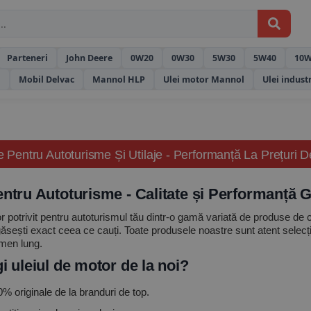
Parteneri
John Deere
0W20
0W30
5W30
5W40
10W
l
Mobil Delvac
Mannol HLP
Ulei motor Mannol
Ulei indust
le Pentru Autoturisme Și Utilaje - Performanță La Prețuri 
entru Autoturisme - Calitate și Performanță 
r potrivit pentru autoturismul tău dintr-o gamă variată de produse de cal
găsești exact ceea ce cauți. Toate produsele noastre sunt atent selec
rmen lung.
i uleiul de motor de la noi?
 originale de la branduri de top.