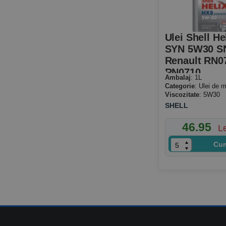
Ulei Shell He
SYN 5W30 S
Renault RN0
RN0710
Ambalaj
: 1L
Categorie
: Ulei de m
Viscozitate
: 5W30
SHELL
46.95
L
Cu