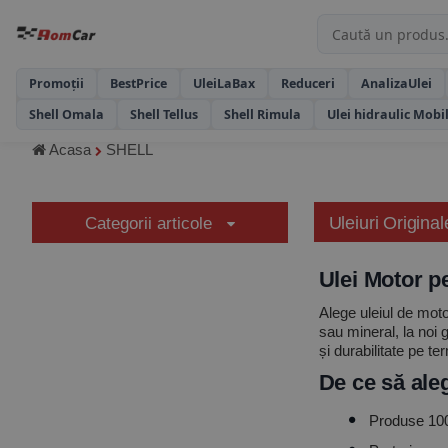
Promoții
BestPrice
UleiLaBax
Reduceri
AnalizaUlei
Shell Omala
Shell Tellus
Shell Rimula
Ulei hidraulic Mobi
Acasa
SHELL
Uleiuri Origina
Categorii articole
Ulei Motor p
Alege uleiul de moto
sau mineral, la noi 
și durabilitate pe te
De ce să aleg
Produse 100%