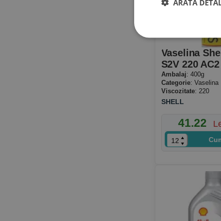
ARATĂ DETAL
Vaselina She
S2V 220 AC2
Ambalaj
: 400g
Categorie
: Vaselina
Viscozitate
: 220
SHELL
41.22
L
Cu