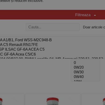
etitive și reduceri exclusive.
ă direct la ușa ta.
ratuită pentru alegerea uleiului potrivit.
Filtreaza
iuri disponibile:
Doar articole 
și modelul autoturismului tău, avem soluții adaptate. Printre cele mai 
c:
Ideal pentru motoare moderne, oferind protecție maximă și eficiență
ntetic:
O opțiune echilibrată pentru performanță și cost.
l:
Perfect pentru motoarele mai vechi.
ul de motor online, simplu și rapid
ză pentru noi! Platforma noastră este intuitivă și ușor de utilizat, astf
ru a găsi rapid produsul perfect pentru nevoile tale.
i bani căutând în alte locuri. Comandă acum și bucură-te de cele mai b
tru mai multe informații sau sfaturi personalizate. Suntem aici să te 