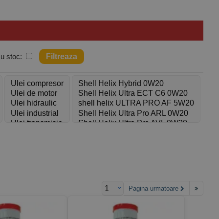
cu stoc:
populare categorii de uleiuri pe care le oferim se numără:
.
el încât să poți comanda în doar câteva clicuri. În plus, oferim
une uleiuri de motor, livrate direct la tine acasă!
ajutăm!
Pagina urmatoare