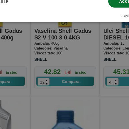
IILE
ACC
POWE
ll Gadus
Vaselina Shell Gadus
Ulei Shel
 400g
S2 V 100 3 0.4KG
DIESEL 1
Ambalaj
: 400g
Ambalaj
: 1L
Categorie
: Vaselina
Categorie
: Ule
Viscozitate
: 100
Viscozitate
: 1
SHELL
SHELL
42.82
45.3
ei
Lei
in stoc
in stoc
mpara
Cumpara