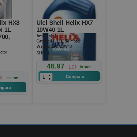
lix HX8
Ulei Shell Helix HX7
N 1L
10W40 1L
700,
Ambalaj
: 1L
Categorie
: Ulei de motor
Viscozitate
: 10W40
otor
SHELL
46.97
Lei
in stoc
Cumpara
ei
in stoc
mpara