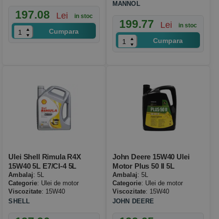
MANNOL
197.08
Lei
in stoc
199.77
Lei
in stoc
Cumpara
Cumpara
Ulei Shell Rimula R4X
John Deere 15W40 Ulei
15W40 5L E7/CI-4 5L
Motor Plus 50 II 5L
Ambalaj
: 5L
Ambalaj
: 5L
Categorie
: Ulei de motor
Categorie
: Ulei de motor
Viscozitate
: 15W40
Viscozitate
: 15W40
SHELL
JOHN DEERE