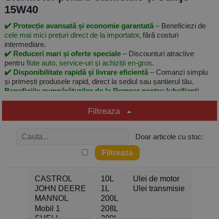
15W40
✔️ Protecție avansată și economie garantată
– Beneficiezi de
cele mai mici prețuri direct de la importator
, fără costuri
intermediare.
✔️ Reduceri mari și oferte speciale
– Discounturi atractive
pentru
flote auto, service-uri și achiziții en-gros
.
✔️ Disponibilitate rapidă și livrare eficientă
– Comanzi simplu
și primești produsele rapid, direct la sediul sau șantierul tău.
Beneficiile cumpărăturilor de la Romcar pentru lubrifianți
profesioniști, prețuri avantajoase și livrare eficientă în toată
țara!
Filtreaza
✅ Calitate garantata - produse 100% originale ✅ Livrare rapida din
stoc ✅ Cost minim transport
Doar articole cu stoc:
Uleiuri Profesionale pentru Motoare Diesel
Grele
Gama noastră de uleiuri 15W40 și 10W40 este destinată
motoarelor diesel de mare putere din transporturi, agricultură,
construcții și industrie. Produsele sunt formulate conform celor