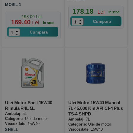
MOBIL 1
178.18
Lei
in stoc
198.00 Lei
169.40
Cumpara
Lei
in stoc
Cumpara
Ulei Motor Shell 15W40
Ulei Motor 15W40 Mannol
Rimula R4L 5L
7L 45.000 Km API CI-4 Plus
Ambalaj
: 5L
TS-4 SHPD
Categorie
: Ulei de motor
Ambalaj
: 7L
Viscozitate
: 15W40
Categorie
: Ulei de motor
Viscozitate
: 15W40
SHELL