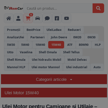
0
Promoții
BestPrice
UleiLaBax
Reduceri
AnalizaUlei
Parteneri
John Deere
0W20
0W30
5W30
5W40
10W40
15W40
ATF
80W90
HLP
Utto
Vaselina
Shell Omala
Shell Tellus
Shell Rimula
Ulei hidraulic Mobil
Mobil Delvac
Mannol HLP
Ulei motor Mannol
Ulei industrial
Auto
Categorii articole
Ulei Motor 15W40
Ulei Motor pentru Camioane și Utilaje –