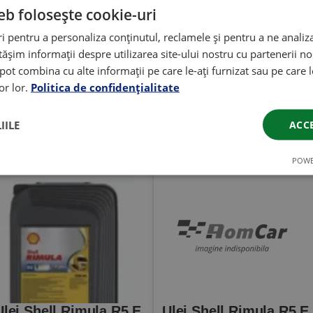
5 E 10W40 5L
eb folosește cookie-uri
 pentru a personaliza conținutul, reclamele și pentru a ne analiza
Vezi toată descrierea produsului / fișa tehnică
șim informații despre utilizarea site-ului nostru cu partenerii noș
e pot combina cu alte informații pe care le-ați furnizat sau pe care 
lor lor.
Politica de confidențialitate
Produse similare
Coduri echivalente
Vezi coduri echivalente și compatibile
IILE
ACC
POWE
Ulei Shell Rimula R5 E
Ulei Shell Rimula R5 E