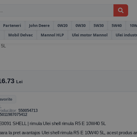
Parteneri
John Deere
0W20
0W30
5W30
5W40
10W
l
Mobil Delvac
Mannol HLP
Ulei motor Mannol
Ulei indust
 5L
16.73
Lei
avorite
L
roducător:
550054713
5011987075412
091 SHELL | rimula Ulei shell rimula R5 E 10W40 5L
ra la pret avantajos Ulei shell rimula R5 E 10W40 5L, acest produs are 