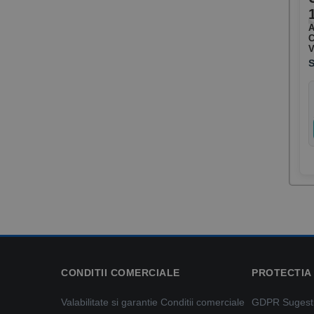
A
C
V
CONDITII COMERCIALE
PROTECTIA
Valabilitate si garantie
Conditii comerciale
GDPR
Sugestii