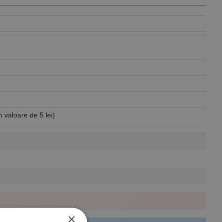
in valoare de 5 lei)
×