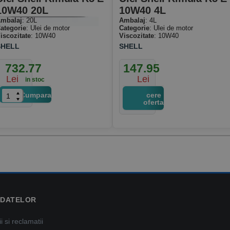
10W40 20L
10W40 4L
mbalaj
: 20L
Ambalaj
: 4L
ategorie
: Ulei de motor
Categorie
: Ulei de motor
iscozitate
: 10W40
Viscozitate
: 10W40
SHELL
SHELL
732.77
147.95
Lei
Lei
in stoc
Cumpara
cere
oferta
 DATELOR
 si reclamatii