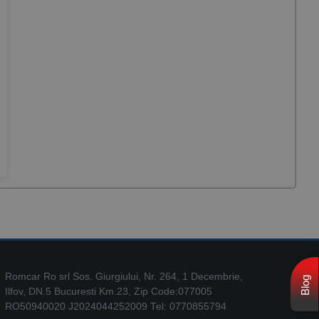
Romcar Ro srl Sos. Giurgiului, Nr. 264, 1 Decembrie,
Blog
Ilfov, DN.5 Bucuresti Km.23, Zip Code:077005
RO50940020 J2024044252009 Tel: 0770855794