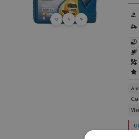
Amb
Cat
Vis
Ul