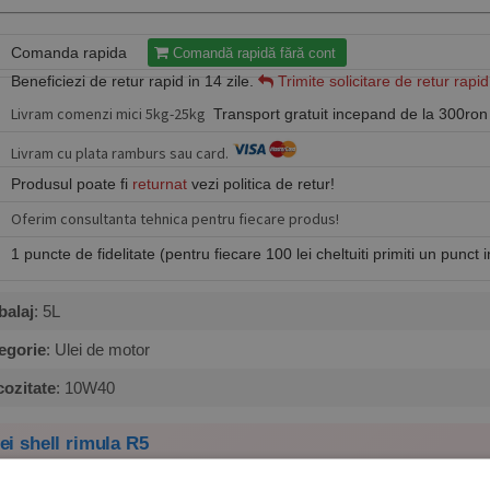
Comanda rapida
Comandă rapidă fără cont
Beneficiezi de retur rapid in 14 zile.
Trimite solicitare de retur rapid
Livram comenzi mici 5kg-25kg
Transport gratuit incepand de la 300ron
Livram cu plata ramburs sau card.
Produsul poate fi
returnat
vezi politica de retur!
Oferim consultanta tehnica pentru fiecare produs!
1 puncte de fidelitate (pentru fiecare 100 lei cheltuiti primiti un punct 
alaj
: 5L
egorie
: Ulei de motor
cozitate
: 10W40
ei shell rimula R5