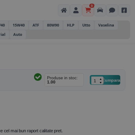
0
40
15W40
ATF
80W90
HLP
Utto
Vaselina
rial
Auto
Produse in stoc:
Cumpara
1.00
cel mai bun raport calitate pret.