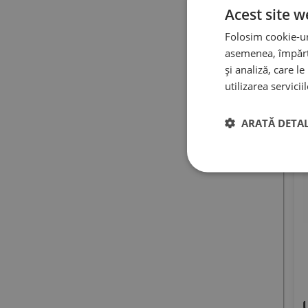
R
Acest site w
Folosim cookie-uri
asemenea, împărtă
și analiză, care l
utilizarea servicii
ARATĂ DETAL