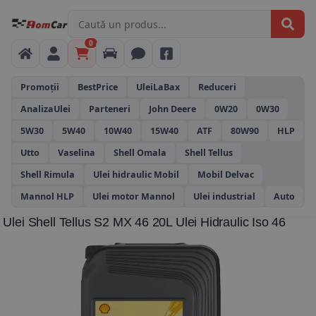
0
Promoții
BestPrice
UleiLaBax
Reduceri
AnalizaUlei
Parteneri
John Deere
0W20
0W30
5W30
5W40
10W40
15W40
ATF
80W90
HLP
Utto
Vaselina
Shell Omala
Shell Tellus
Shell Rimula
Ulei hidraulic Mobil
Mobil Delvac
Mannol HLP
Ulei motor Mannol
Ulei industrial
Auto
Ulei Shell Tellus S2 MX 46 20L Ulei Hidraulic Iso 46