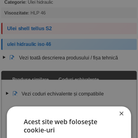
Categorie
: Ulei hidraulic
Viscozitate
: HLP 46
Ulei shell tellus S2
ulei hidraulic iso 46
Vezi toată descrierea produsului / fișa tehnică
Produse similare
Coduri echivalente
Vezi coduri echivalente și compatibile
×
Acest site web folosește
cookie-uri