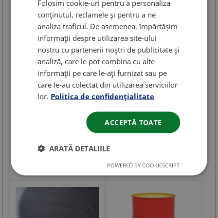
Folosim cookie-uri pentru a personaliza
conținutul, reclamele și pentru a ne
analiza traficul. De asemenea, împărtășim
informații despre utilizarea site-ului
nostru cu partenerii noștri de publicitate și
Ulei Hidraulic Shell Tellus
Ulei Hidraulic Shell Tellus
analiză, care le pot combina cu alte
S2 VX 46 20L Ulei
S2 MX 46 209L
informații pe care le-ați furnizat sau pe
Ambalaj
: 209L
Hidraulic Hvlp 46
care le-au colectat din utilizarea serviciilor
Categorie
: Ulei hidraulic
Ambalaj
: 20L
Viscozitate
: HLP 46
Categorie
: Ulei hidraulic
lor.
Politica de confidențialitate
Viscozitate
: HV 46
SHELL
SHELL
6051.19
ACCEPTĂ TOATE
Lei
760.00 Lei
in stoc
699.00
Lei
in stoc
Cumpara
ARATĂ DETALIILE
Cumpara
POWERED BY COOKIESCRIPT