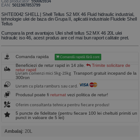
Cod producător:
550065934
EAN:
5011987853799
SHTE0042 SHELL | Shell Tellus S2 MX 46 Fluid hidraulic industrial,
tehnologie ulei de baza din Grupa II, aplicatii industriale Fluidele Shell
Tellus
Cumpara la pret avantajos Ulei shell tellus S2 MX 46 20L ulei
hidraulic iso 46, acest produs are cel mai bun raport calitate pret.
Comanda rapida
Comandă rapidă fără cont
Beneficiezi de retur rapid in 14 zile.
Trimite solicitare de
retur rapid
Livram comenzi mici 5kg-25kg
Transport gratuit incepand de la
300ron
Livram cu plata ramburs sau card.
Produsul poate fi
returnat
vezi politica de retur!
Oferim consultanta tehnica pentru fiecare produs!
5 puncte de fidelitate (pentru fiecare 100 lei cheltuiti primiti un
punct in valoare de 5 lei)
Ambalaj
: 20L