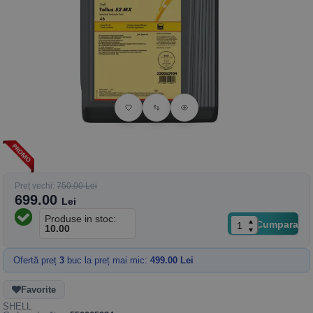
Preț vechi:
750.00 Lei
699.00
Lei
Produse in stoc:
Cumpara
10.00
Ofertă preț
3
buc la preț mai mic:
499.00 Lei
Favorite
SHELL