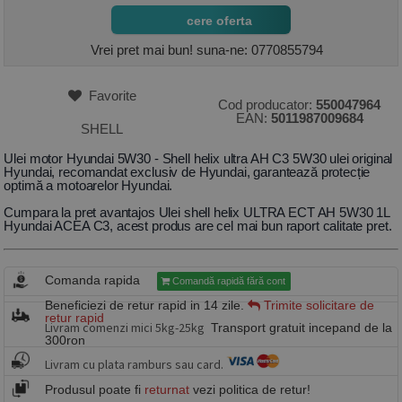
cere oferta
Vrei pret mai bun! suna-ne: 0770855794
Favorite
Cod producator:
550047964
EAN:
5011987009684
SHELL
Ulei motor Hyundai 5W30 - Shell helix ultra AH C3 5W30 ulei original
Hyundai, recomandat exclusiv de Hyundai, garantează protecție
optimă a motoarelor Hyundai.
Cumpara la pret avantajos Ulei shell helix ULTRA ECT AH 5W30 1L
Hyundai ACEA C3, acest produs are cel mai bun raport calitate pret.
Comanda rapida
Comandă rapidă fără cont
Beneficiezi de retur rapid in 14 zile.
Trimite solicitare de
retur rapid
Livram comenzi mici 5kg-25kg
Transport gratuit incepand de la
300ron
Livram cu plata ramburs sau card.
Produsul poate fi
returnat
vezi politica de retur!