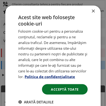
Oferim consultanta tehnica pentru fiecare produs!
×
0 puncte de fidelitate (pentru fiecare 100 lei cheltuiti primiti un
punct in valoare de 5 lei)
Acest site web folosește
cookie-uri
Ambalaj
: 1L
Folosim cookie-uri pentru a personaliza
Categorie
: Ulei de motor
conținutul, reclamele și pentru a ne
Viscozitate
: 5W30
analiza traficul. De asemenea, împărtășim
informații despre utilizarea site-ului
Ulei shell helix ULTRA
nostru cu partenerii noștri de publicitate și
analiză, care le pot combina cu alte
informații pe care le-ați furnizat sau pe
1L Hyundai ACEA C3
care le-au colectat din utilizarea serviciilor
Vezi toată descrierea produsului / fișa tehnică
lor.
Politica de confidențialitate
ACCEPTĂ TOATE
Produse similare
Coduri echivalente
ARATĂ DETALIILE
Vezi coduri echivalente și compatibile