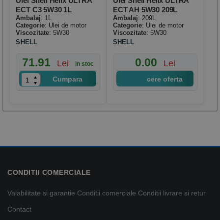
Ulei Shell Helix ULTRA
Ulei Shell Helix ULTRA
ECT C3 5W30 1L
ECT AH 5W30 209L
Ambalaj
: 1L
Ambalaj
: 209L
Categorie
: Ulei de motor
Categorie
: Ulei de motor
Viscozitate
: 5W30
Viscozitate
: 5W30
SHELL
SHELL
71.91
0.00
Lei
Lei
in stoc
Cumpara
cere oferta
CONDITII COMERCIALE
Valabilitate si garantie
Conditii comerciale
Conditii livrare si retur
Contact