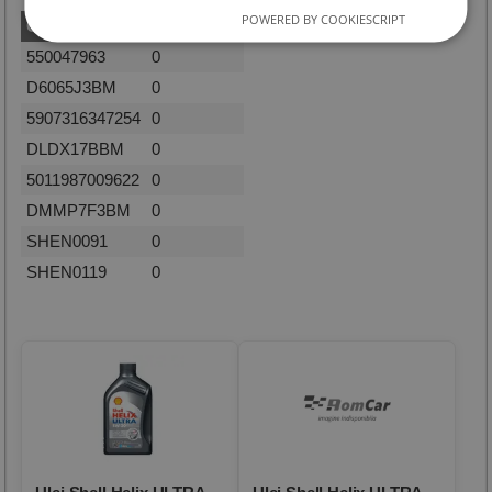
POWERED BY COOKIESCRIPT
Cod
Producator
550047963
0
D6065J3BM
0
5907316347254
0
DLDX17BBM
0
5011987009622
0
DMMP7F3BM
0
SHEN0091
0
SHEN0119
0