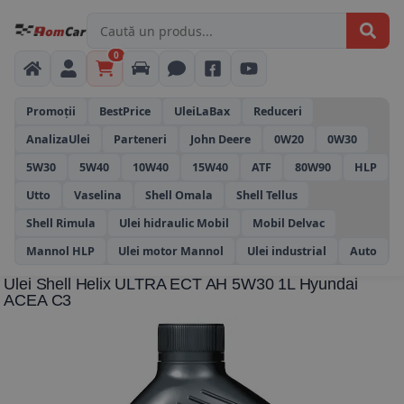
0
Promoții
BestPrice
UleiLaBax
Reduceri
AnalizaUlei
Parteneri
John Deere
0W20
0W30
5W30
5W40
10W40
15W40
ATF
80W90
HLP
Utto
Vaselina
Shell Omala
Shell Tellus
Shell Rimula
Ulei hidraulic Mobil
Mobil Delvac
Mannol HLP
Ulei motor Mannol
Ulei industrial
Auto
Ulei Shell Helix ULTRA ECT AH 5W30 1L Hyundai
ACEA C3