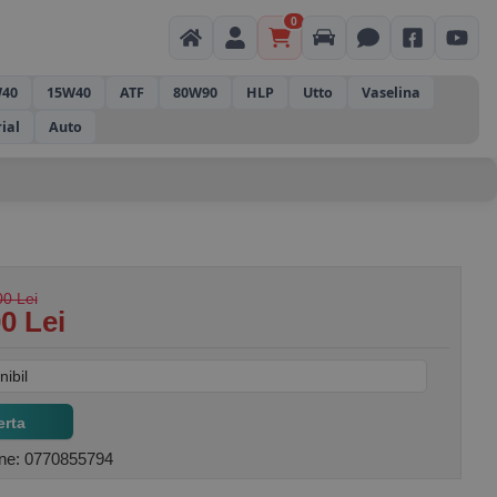
0
40
15W40
ATF
80W90
HLP
Utto
Vaselina
rial
Auto
0 Lei
0 Lei
nibil
erta
-ne: 0770855794