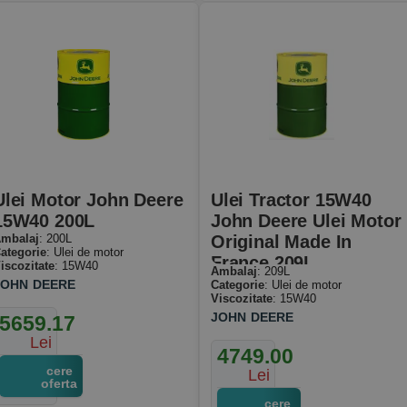
Ulei Motor John Deere
Ulei Tractor 15W40
15W40 200L
John Deere Ulei Motor
mbalaj
: 200L
Original Made In
ategorie
: Ulei de motor
France 209L
iscozitate
: 15W40
Ambalaj
: 209L
JOHN DEERE
Categorie
: Ulei de motor
Viscozitate
: 15W40
JOHN DEERE
5659.17
Lei
4749.00
cere
Lei
oferta
cere