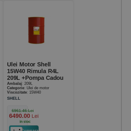
Ulei Motor Shell
15W40 Rimula R4L
209L +pompa Cadou
Ambalaj
: 209L
Categorie
: Ulei de motor
Viscozitate
: 15W40
SHELL
6961.46 Lei
6490.00
Lei
in stoc
Cumpara