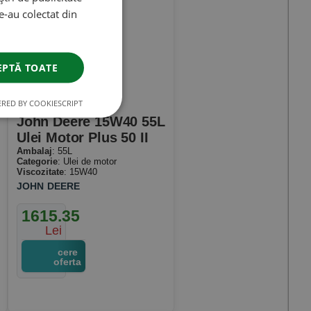
le-au colectat din
EPTĂ TOATE
RED BY COOKIESCRIPT
John Deere 15W40 55L
Ulei Motor Plus 50 II
Ambalaj
: 55L
Categorie
: Ulei de motor
Viscozitate
: 15W40
JOHN DEERE
1615.35
Lei
cere
oferta