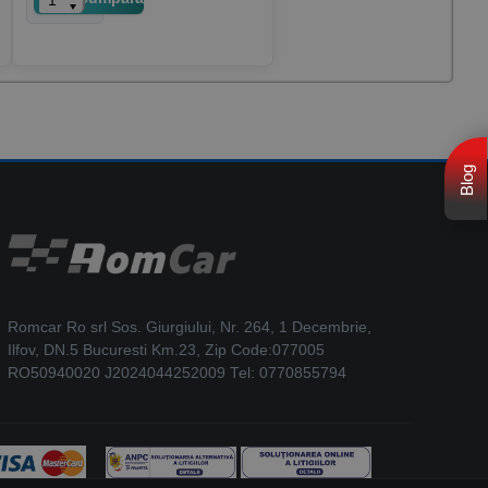
Blog
Romcar Ro srl Sos. Giurgiului, Nr. 264, 1 Decembrie,
Ilfov, DN.5 Bucuresti Km.23, Zip Code:077005
RO50940020 J2024044252009 Tel: 0770855794