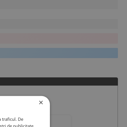
×
 traficul. De
tri de publicitate