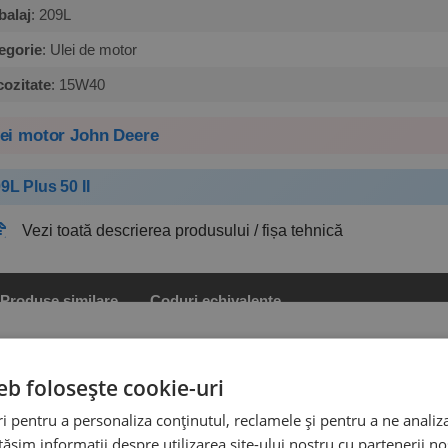
alaj
: 209L
egorie
: Ulei de motor
cozitate
: 15W40
ei motor John Deere
9L Plus 50 II
Vezi toată descrierea produsului / fișa tehnică
Produse similare
Coduri echivalente
Vezi coduri echivalente și compatibile
eb folosește cookie-uri
 pentru a personaliza conținutul, reclamele și pentru a ne analiza
șim informații despre utilizarea site-ului nostru cu partenerii noș