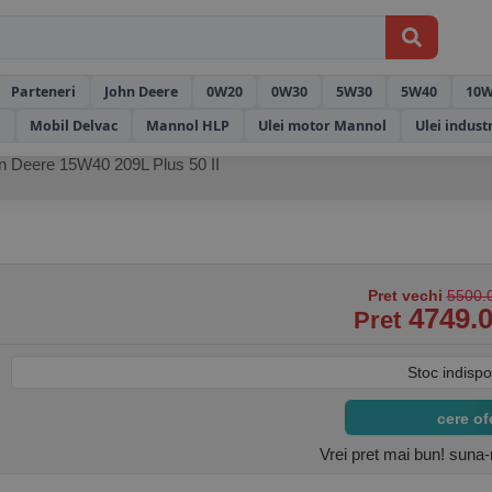
Parteneri
John Deere
0W20
0W30
5W30
5W40
10W
l
Mobil Delvac
Mannol HLP
Ulei motor Mannol
Ulei indust
n Deere 15W40 209L Plus 50 II
Pret vechi
5500.0
4749.0
Pret
Stoc indispo
cere of
Vrei pret mai bun! suna