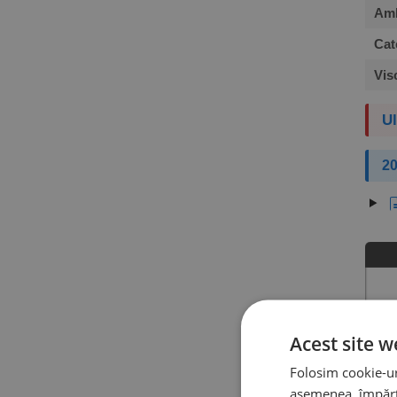
Amb
Cat
Vis
Ul
20
Acest site w
Folosim cookie-uri
asemenea, împărtă