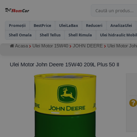
Promoții
BestPrice
UleiLaBax
Reduceri
AnalizaUlei
Shell Omala
Shell Tellus
Shell Rimula
Ulei hidraulic Mobi
Acasa
Ulei Motor 15W40
JOHN DEERE
Ulei Motor Joh
Ulei Motor John Deere 15W40 209L Plus 50 II