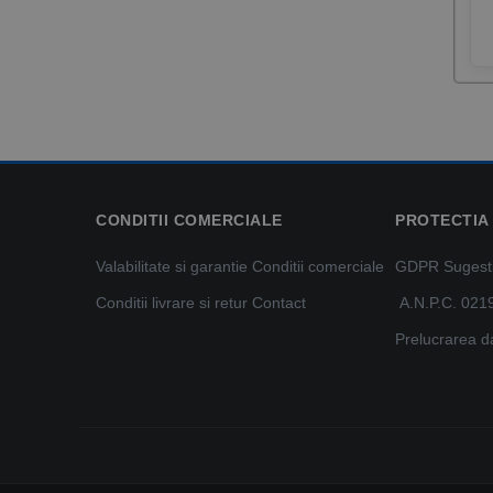
CONDITII COMERCIALE
PROTECTIA
Valabilitate si garantie
Conditii comerciale
GDPR
Sugestii
Conditii livrare si retur
Contact
A.N.P.C. 021
Prelucrarea d