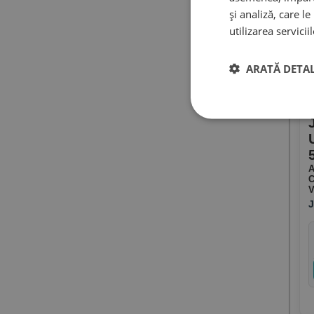
și analiză, care l
utilizarea servicii
ARATĂ DETAL
A
C
V