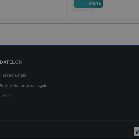
oferta
 DATELOR
 si reclamatii
9551
Solutionarea litigiilor
atelor