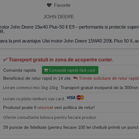
Favorite
JOHN DEERE
motor John Deere 15w40 Plus-50 II E9 – performanta si protectie super
GR.
ra la pret avantajos Ulei motor John Deere 15W40 209L Plus 50 II, aces
✅ Transport gratuit in zona de acoperire curier.
Comanda rapida
Comandă rapidă fără cont
Beneficiezi de retur rapid in 14 zile.
Trimite solicitare de retur rapid
Livram comenzi mici 5kg-25kg
Transport gratuit incepand de la 300ron
Livram cu plata ramburs sau card.
Produsul poate fi
returnat
vezi politica de retur!
Oferim consultanta tehnica pentru fiecare produs!
39 puncte de fidelitate (pentru fiecare 100 lei cheltuiti primiti un punct