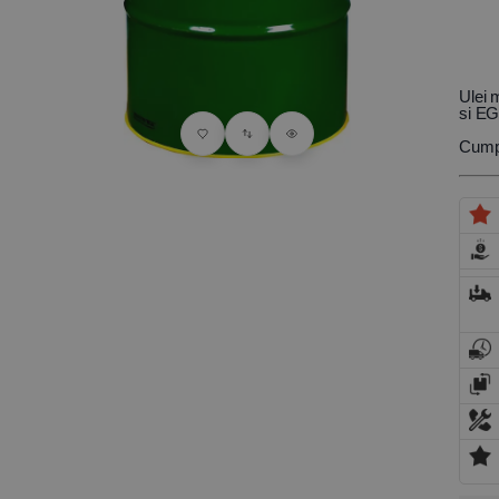
Ulei 
si E
Cumpa