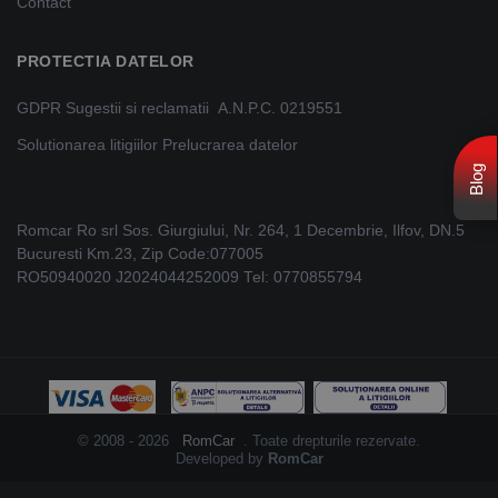
Contact
PROTECTIA DATELOR
GDPR
Sugestii si reclamatii
A.N.P.C. 0219551
Solutionarea litigiilor
Prelucrarea datelor
Blog
Romcar Ro srl Sos. Giurgiului, Nr. 264, 1 Decembrie, Ilfov, DN.5
Bucuresti Km.23, Zip Code:077005
RO50940020 J2024044252009 Tel: 0770855794
© 2008 - 2026
RomCar
. Toate drepturile rezervate.
Developed by
RomCar