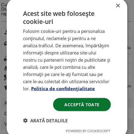
×
Cumpara la pret avantajos Vaselina PICON temperatura +1100 C,
Divinol kupferpaste (cupru)/400g, acest produs are cel mai bun
Acest site web folosește
raport calitate pret.
cookie-uri
Folosim cookie-uri pentru a personaliza
Comanda rapida
Comandă rapidă fără cont
conținutul, reclamele și pentru a ne
Beneficiezi de retur rapid in 14 zile.
Trimite solicitare de
retur rapid
analiza traficul. De asemenea, împărtășim
Livram comenzi mici 5kg-25kg
Transport gratuit incepand de la
300ron
informații despre utilizarea site-ului
nostru cu partenerii noștri de publicitate și
Livram cu plata ramburs sau card.
analiză, care le pot combina cu alte
Produsul poate fi
returnat
vezi politica de retur!
informații pe care le-ați furnizat sau pe
Oferim consultanta tehnica pentru fiecare produs!
care le-au colectat din utilizarea serviciilor
0 puncte de fidelitate (pentru fiecare 100 lei cheltuiti primiti un
lor.
Politica de confidențialitate
punct in valoare de 5 lei)
Ambalaj
: 400g
ACCEPTĂ TOATE
Categorie
: Vaselina
ARATĂ DETALIILE
Viscozitate
: Vaselina
POWERED BY COOKIESCRIPT