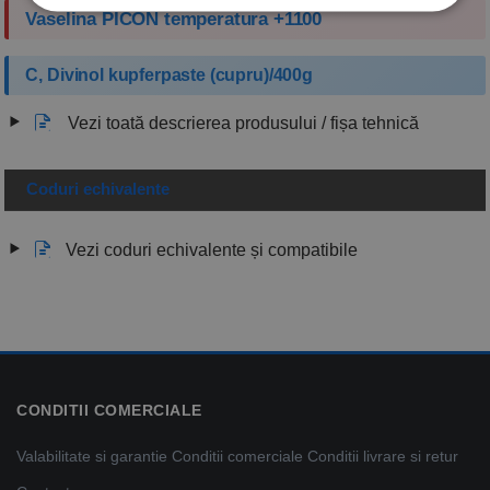
Vaselina PICON temperatura +1100
C, Divinol kupferpaste (cupru)/400g
Vezi toată descrierea produsului / fișa tehnică
Coduri echivalente
Vezi coduri echivalente și compatibile
CONDITII COMERCIALE
Valabilitate si garantie
Conditii comerciale
Conditii livrare si retur