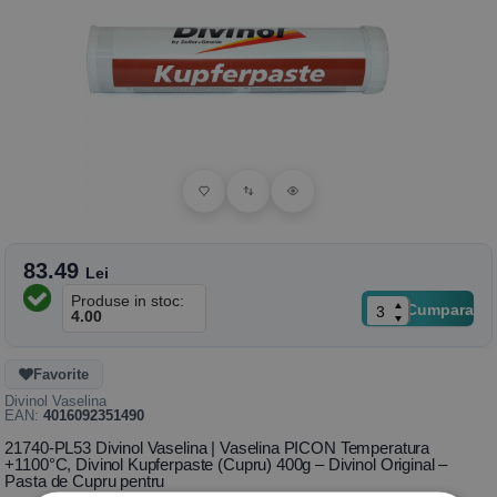
83.49
Lei
Produse in stoc:
Cumpara
4.00
Favorite
Divinol Vaselina
EAN:
4016092351490
21740-PL53 Divinol Vaselina | Vaselina PICON Temperatura
+1100°C, Divinol Kupferpaste (Cupru) 400g – Divinol Original –
Pasta de Cupru pentru