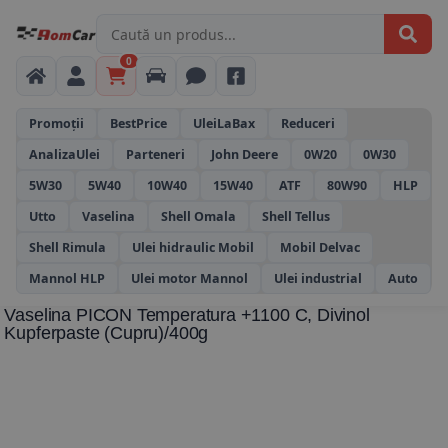
0
Promoții
BestPrice
UleiLaBax
Reduceri
AnalizaUlei
Parteneri
John Deere
0W20
0W30
5W30
5W40
10W40
15W40
ATF
80W90
HLP
Utto
Vaselina
Shell Omala
Shell Tellus
Shell Rimula
Ulei hidraulic Mobil
Mobil Delvac
Mannol HLP
Ulei motor Mannol
Ulei industrial
Auto
Vaselina PICON Temperatura +1100 C, Divinol
Kupferpaste (cupru)/400g