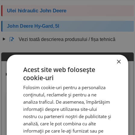
Ulei hidraulic John Deere
John Deere Hy-Gard, 5l
Vezi toată descrierea produsului / fișa tehnică
×
Produse similare
Coduri echivalente
Acest site web folosește
Vezi coduri echivalente și compatibile
cookie-uri
Folosim cookie-uri pentru a personaliza
conținutul, reclamele și pentru a ne
analiza traficul. De asemenea, împărtășim
informații despre utilizarea site-ului
nostru cu partenerii noștri de publicitate și
analiză, care le pot combina cu alte
informații pe care le-ați furnizat sau pe
Pentru Distribuitori Ulei
Ulei Hidraulic John Deere