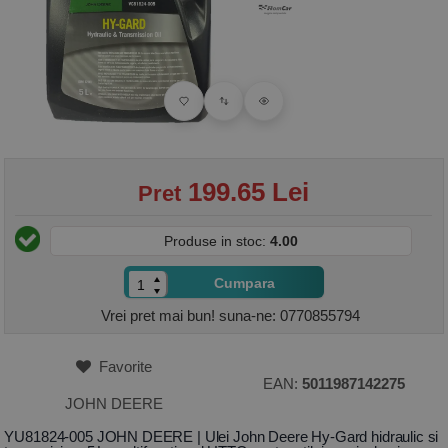
199.65 Lei
Pret
Produse in stoc:
4.00
Cumpara
Vrei pret mai bun! suna-ne: 0770855794
Favorite
EAN:
5011987142275
JOHN DEERE
YU81824-005 JOHN DEERE | Ulei John Deere Hy-Gard hidraulic si