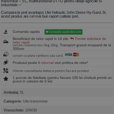
transmisie – 5 L, multifunctional UTTO pentru utilaje agricole si
industriale ✅
Cumpara la pret avantajos Ulei hidraulic John Deere Hy-Gard, 5l,
acest produs are cel mai bun raport calitate pret.
Comanda rapida
Comandă rapidă fără cont
Beneficiezi de retur rapid in 14 zile.
Trimite solicitare de
retur rapid
Livram comenzi mici 5kg-25kg
Transport gratuit incepand de la
300ron
Livram cu plata ramburs sau card.
Produsul poate fi
returnat
vezi politica de retur!
Oferim consultanta tehnica pentru fiecare produs!
1 puncte de fidelitate (pentru fiecare 100 lei cheltuiti primiti un
punct in valoare de 5 lei)
Ambalaj
: 5L
Categorie
: Ulei transmisie
Viscozitate
: 10W30