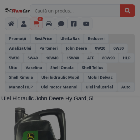
0
Promoții
BestPrice
UleiLaBax
Reduceri
AnalizaUlei
Parteneri
John Deere
0W20
0W30
5W30
5W40
10W40
15W40
ATF
80W90
HLP
Utto
Vaselina
Shell Omala
Shell Tellus
Shell Rimula
Ulei hidraulic Mobil
Mobil Delvac
Mannol HLP
Ulei motor Mannol
Ulei industrial
Auto
Ulei Hidraulic John Deere Hy-Gard, 5l