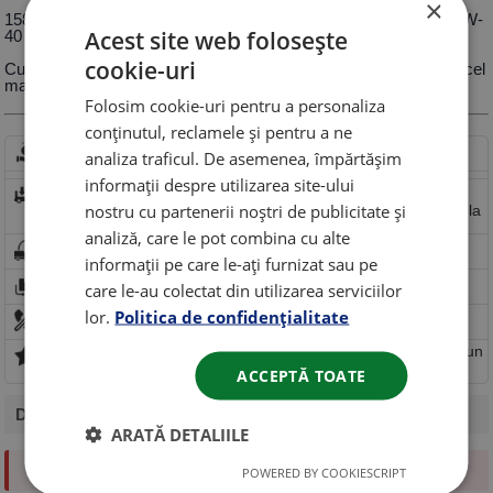
×
15809F CASTROL | GTX A3/B3 15W-40, 4 X 4 LT GTX A3/B3 15W-
Acest site web folosește
40 ulei original
cookie-uri
Cumpara la pret avantajos GTX A3/B3 15W-40, acest produs are cel
mai bun raport calitate pret.
Folosim cookie-uri pentru a personaliza
conținutul, reclamele și pentru a ne
Comanda rapida
Comandă rapidă fără cont
analiza traficul. De asemenea, împărtășim
Beneficiezi de retur rapid in 14 zile.
informații despre utilizarea site-ului
Trimite solicitare de
retur rapid
Livram comenzi mici 5kg-25kg
nostru cu partenerii noștri de publicitate și
Transport gratuit incepand de la
300ron
analiză, care le pot combina cu alte
Livram cu plata ramburs sau card.
informații pe care le-ați furnizat sau pe
Produsul poate fi
returnat
vezi politica de retur!
care le-au colectat din utilizarea serviciilor
lor.
Politica de confidențialitate
Oferim consultanta tehnica pentru fiecare produs!
0 puncte de fidelitate (pentru fiecare 100 lei cheltuiti primiti un
punct in valoare de 5 lei)
ACCEPTĂ TOATE
Denumire
: GTX A3/B3 15W-40
ARATĂ DETALIILE
GTX A3/B3 15W-40
POWERED BY COOKIESCRIPT