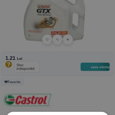
1.21
Lei
Stoc
cere oferta
indisponibil
Favorite