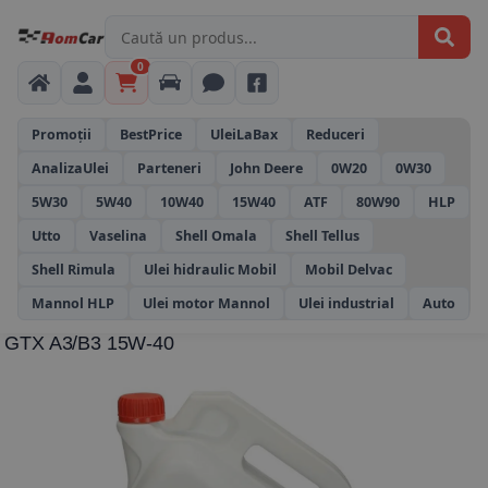
0
Promoții
BestPrice
UleiLaBax
Reduceri
AnalizaUlei
Parteneri
John Deere
0W20
0W30
5W30
5W40
10W40
15W40
ATF
80W90
HLP
Utto
Vaselina
Shell Omala
Shell Tellus
Shell Rimula
Ulei hidraulic Mobil
Mobil Delvac
Mannol HLP
Ulei motor Mannol
Ulei industrial
Auto
GTX A3/B3 15W-40