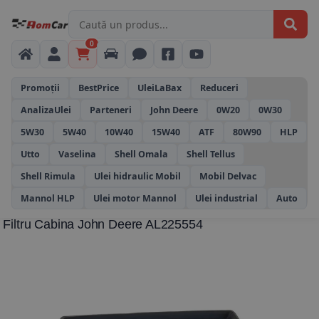
0
Promoții
BestPrice
UleiLaBax
Reduceri
AnalizaUlei
Parteneri
John Deere
0W20
0W30
5W30
5W40
10W40
15W40
ATF
80W90
HLP
Utto
Vaselina
Shell Omala
Shell Tellus
Shell Rimula
Ulei hidraulic Mobil
Mobil Delvac
Mannol HLP
Ulei motor Mannol
Ulei industrial
Auto
Filtru Cabina John Deere AL225554