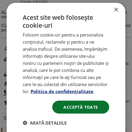
JOHN DEERE
×
AL225554 JOHN DEERE | Filtru cabina John Deere AL225554 ulei
Acest site web folosește
original
cookie-uri
Cumpara la pret avantajos Filtru cabina John Deere AL225554, acest
produs are cel mai bun raport calitate pret.
Folosim cookie-uri pentru a personaliza
conținutul, reclamele și pentru a ne
Comanda rapida
analiza traficul. De asemenea, împărtășim
Comandă rapidă fără cont
informații despre utilizarea site-ului
Beneficiezi de retur rapid in 14 zile.
Trimite solicitare de
retur rapid
nostru cu partenerii noștri de publicitate și
Livram comenzi mici 5kg-25kg
Transport gratuit incepand de la
300ron
analiză, care le pot combina cu alte
Livram cu plata ramburs sau card.
informații pe care le-ați furnizat sau pe
care le-au colectat din utilizarea serviciilor
Produsul poate fi
returnat
vezi politica de retur!
lor.
Politica de confidențialitate
Oferim consultanta tehnica pentru fiecare produs!
3 puncte de fidelitate (pentru fiecare 100 lei cheltuiti primiti un
punct in valoare de 5 lei)
ACCEPTĂ TOATE
Categorie
: Piese de schimb tractoare
ARATĂ DETALIILE