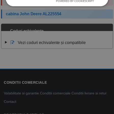
Filtru cabina John Deere
POWERED BY COOKIESCRIPT
cabina John Deere AL225554
Coduri echivalente
Vezi coduri echivalente și compatibile
CONDITII COMERCIALE
Valabilitate si garantie
Conditii comerciale
Conditii livrare si retur
Contact