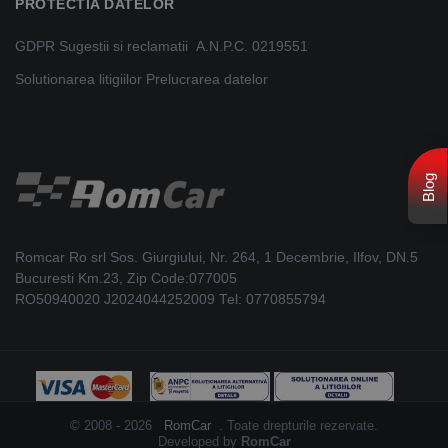
PROTECTIA DATELOR
GDPR
Sugestii si reclamatii
A.N.P.C. 0219551
Solutionarea litigiilor
Prelucrarea datelor
Blog
Romcar Ro srl Sos. Giurgiului, Nr. 264, 1 Decembrie, Ilfov, DN.5
Bucuresti Km.23, Zip Code:077005
RO50940020 J2024044252009 Tel: 0770855794
© 2008 - 2026
RomCar
. Toate drepturile rezervate.
Developed by
RomCar